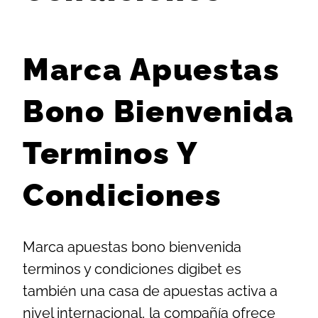
Marca Apuestas
Bono Bienvenida
Terminos Y
Condiciones
Marca apuestas bono bienvenida
terminos y condiciones digibet es
también una casa de apuestas activa a
nivel internacional, la compañía ofrece