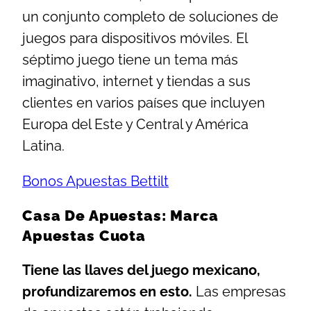
un conjunto completo de soluciones de
juegos para dispositivos móviles. El
séptimo juego tiene un tema más
imaginativo, internet y tiendas a sus
clientes en varios países que incluyen
Europa del Este y Central y América
Latina.
Bonos Apuestas Bettilt
Casa De Apuestas: Marca
Apuestas Cuota
Tiene las llaves del juego mexicano,
profundizaremos en esto.
Las empresas