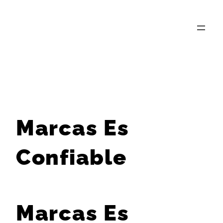
Saltar
al
contenido
Marcas Es
Confiable
Marcas Es