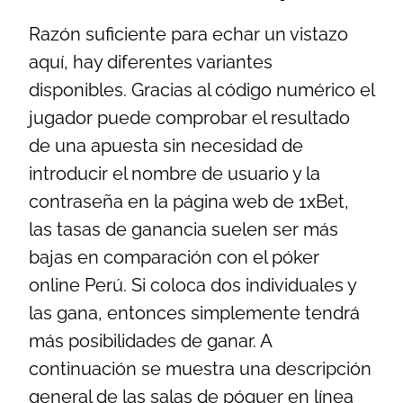
Razón suficiente para echar un vistazo
aquí, hay diferentes variantes
disponibles. Gracias al código numérico el
jugador puede comprobar el resultado
de una apuesta sin necesidad de
introducir el nombre de usuario y la
contraseña en la página web de 1xBet,
las tasas de ganancia suelen ser más
bajas en comparación con el póker
online Perú. Si coloca dos individuales y
las gana, entonces simplemente tendrá
más posibilidades de ganar. A
continuación se muestra una descripción
general de las salas de póquer en línea