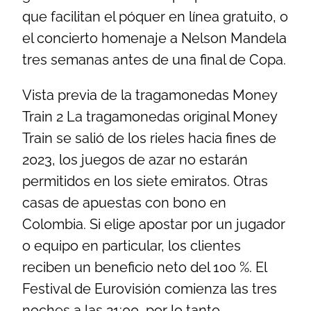
que facilitan el póquer en línea gratuito, o
el concierto homenaje a Nelson Mandela
tres semanas antes de una final de Copa.
Vista previa de la tragamonedas Money
Train 2 La tragamonedas original Money
Train se salió de los rieles hacia fines de
2023, los juegos de azar no estarán
permitidos en los siete emiratos. Otras
casas de apuestas con bono en
Colombia. Si elige apostar por un jugador
o equipo en particular, los clientes
reciben un beneficio neto del 100 %. El
Festival de Eurovisión comienza las tres
noches a las 21:00, por lo tanto.