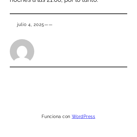
julio 4, 2025
—
—
Funciona con
WordPress