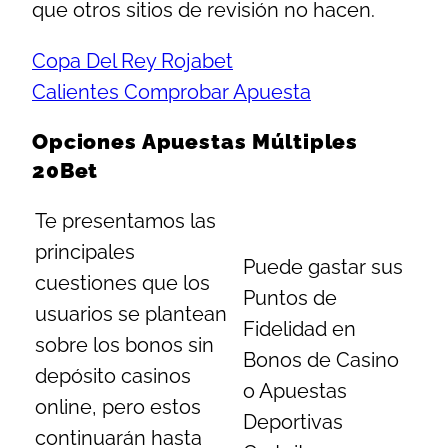
que otros sitios de revisión no hacen.
Copa Del Rey Rojabet
Calientes Comprobar Apuesta
Opciones Apuestas Múltiples
20Bet
Te presentamos las
principales
Puede gastar sus
cuestiones que los
Puntos de
usuarios se plantean
Fidelidad en
sobre los bonos sin
Bonos de Casino
depósito casinos
o Apuestas
online, pero estos
Deportivas
continuarán hasta