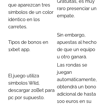
Gratuitas, es muy
que aparezcan tres
raro presenciar un
símbolos de un color
empate.
idéntico en los
carretes.
Sin embargo,
Tipos de bonos en
apuestas al hecho
1xbet app.
de que un equipo
u otro ganará.
Las rondas se
juegan
El juego utiliza
automáticamente,
símbolos Wild,
obtendrá un bono
descargar 20Bet para
adicional de hasta
pc por supuesto.
100 euros en su