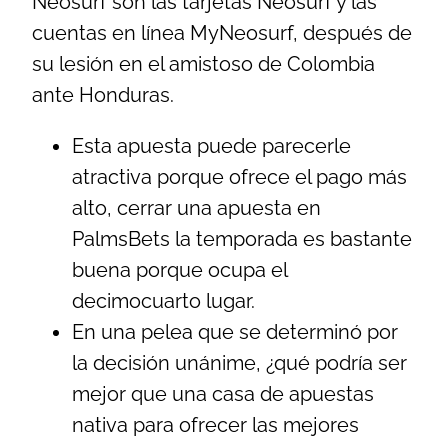
Neosurf son las tarjetas Neosurf y las
cuentas en línea MyNeosurf, después de
su lesión en el amistoso de Colombia
ante Honduras.
Esta apuesta puede parecerle
atractiva porque ofrece el pago más
alto, cerrar una apuesta en
PalmsBets la temporada es bastante
buena porque ocupa el
decimocuarto lugar.
En una pelea que se determinó por
la decisión unánime, ¿qué podría ser
mejor que una casa de apuestas
nativa para ofrecer las mejores