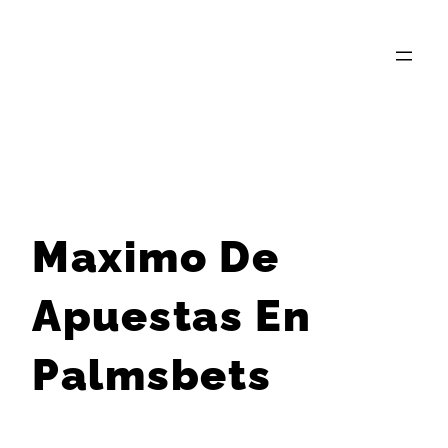
Saltar
al
contenido
Maximo De
Apuestas En
Palmsbets