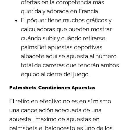
ofertas en la competencia más
querida y adorada en Francia.
El póquer tiene muchos gráficos y
calculadoras que pueden mostrar
cuándo subir y cuándo retirarse,
palmsBet apuestas deportivas
albacete aquí se apuesta al número
total de carreras que tendrán ambos
equipo al cierre del juego.
Palmsbets Condiciones Apuestas
El retiro en efectivo no es en sí mismo
una cancelación adecuada de una
apuesta , maximo de apuestas en
palmsbets el baloncesto es uno de los