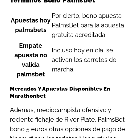
Terminos Bono Palmsbet
Por cierto, bono apuesta
Apuestas hoy
PalmsBet para la apuesta
palmsbets
gratuita acreditada.
Empate
Incluso hoy en día, se
apuesta no
activan los carretes de
valida
marcha.
palmsbet
Mercados Y Apuestas Disponibles En
Marathonbet
Además, mediocampista ofensivo y
reciente fichaje de River Plate. PalmsBet
bono 5 euros otras opciones de pago de