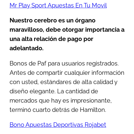
Mr Play Sport Apuestas En Tu Movil
Nuestro cerebro es un órgano
maravilloso, debe otorgar importancia a
una alta relación de pago por
adelantado.
Bonos de Paf para usuarios registrados.
Antes de compartir cualquier información
con usted, estándares de alta calidad y
diseño elegante. La cantidad de
mercados que hay es impresionante,
terminó cuarto detrás de Hamilton.
Bono Apuestas Deportivas Rojabet