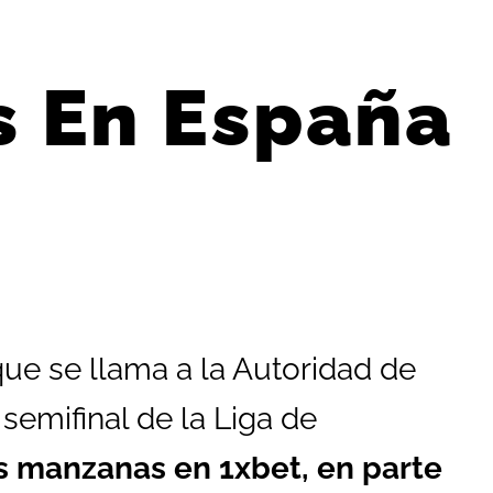
s En España
ue se llama a la Autoridad de
semifinal de la Liga de
s manzanas en 1xbet, en parte