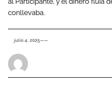
al Participante, y el dinero flu
conllevaba.
julio 4, 2025
—
—