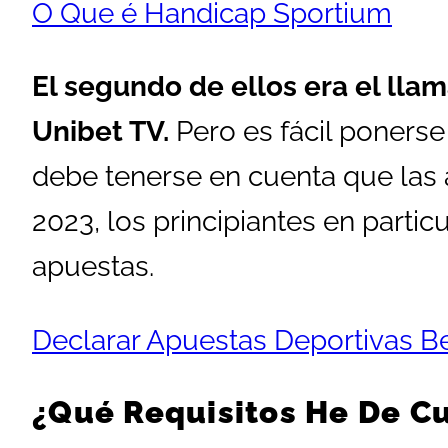
O Que é Handicap Sportium
El segundo de ellos era el lla
Unibet TV.
Pero es fácil ponerse
debe tenerse en cuenta que las
2023, los principiantes en parti
apuestas.
Declarar Apuestas Deportivas B
¿Qué Requisitos He De Cu