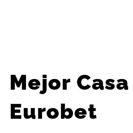
Saltar
al
contenido
Mejor Casa
Eurobet