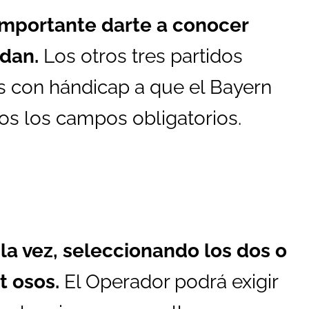
s importante darte a conocer
ndan.
Los otros tres partidos
s con hándicap a que el Bayern
os los campos obligatorios.
a vez, seleccionando los dos o
t osos.
El Operador podrá exigir