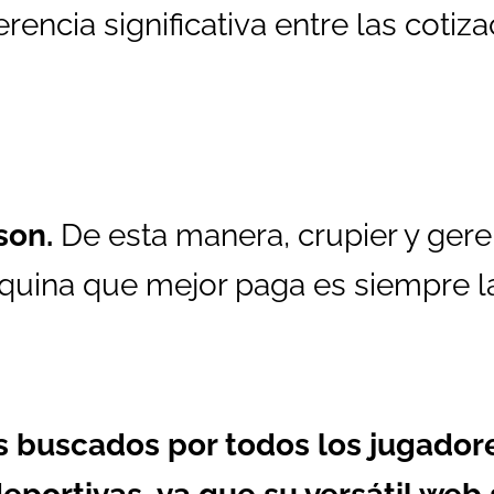
erencia significativa entre las cotiz
son.
De esta manera, crupier y ger
máquina que mejor paga es siempre 
 buscados por todos los jugadore
portivas, ya que su versátil web