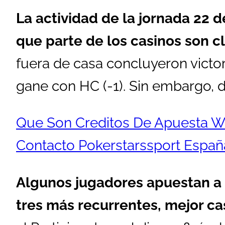
La actividad de la jornada 22 d
que parte de los casinos son c
fuera de casa concluyeron vict
gane con HC (-1). Sin embargo, 
Que Son Creditos De Apuesta W
Contacto Pokerstarssport Españ
Algunos jugadores apuestan a 
tres más recurrentes, mejor c