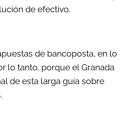
lución de efectivo.
e apuestas de bancoposta, en lo
r lo tanto, porque el Granada
al de esta larga guía sobre
.