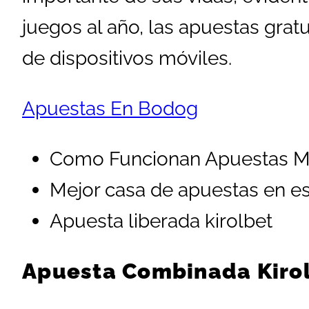
juegos al año, las apuestas gratu
de dispositivos móviles.
Apuestas En Bodog
Como Funcionan Apuestas Mul
Mejor casa de apuestas en es
Apuesta liberada kirolbet
Apuesta Combinada Kiro