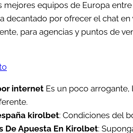
os mejores equipos de Europa entre
ya decantado por ofrecer el chat e
liente, para agencias y puntos de ve
to
or internet
Es un poco arrogante, l
erente.
españa kirolbet
: Condiciones del b
s De Apuesta En Kirolbet
: Supong