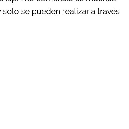
y solo se pueden realizar a través