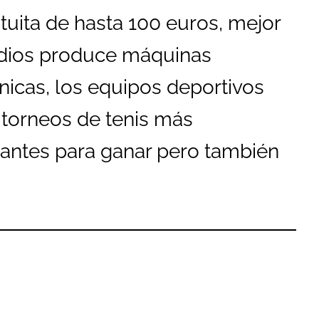
uita de hasta 100 euros, mejor
udios produce máquinas
icas, los equipos deportivos
os torneos de tenis más
tantes para ganar pero también