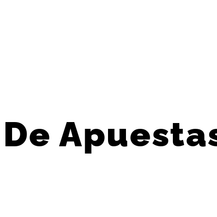
 De Apuesta