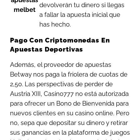
apuestas
devolverán tu dinero si llegas
melbet
a fallar la apuesta inicial que
has hecho.
Pago Con Criptomonedas En
Apuestas Deportivas
Además, el proveedor de apuestas
Betway nos paga la friolera de cuotas de
2,50. Las perspectivas de perder de
Austria XIII, Casino777 no está autorizada
para ofrecer un Bono de Bienvenida para
nuevos clientes en su casino online. Pero
no, sepa que depositar su dinero y retirar
sus ganancias en la plataforma de juegos