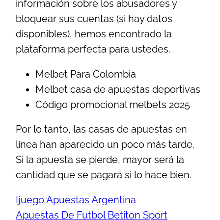
información sobre los abusadores y
bloquear sus cuentas (si hay datos
disponibles), hemos encontrado la
plataforma perfecta para ustedes.
Melbet Para Colombia
Melbet casa de apuestas deportivas
Código promocional melbets 2025
Por lo tanto, las casas de apuestas en
línea han aparecido un poco más tarde.
Si la apuesta se pierde, mayor será la
cantidad que se pagará si lo hace bien.
Ijuego Apuestas Argentina
Apuestas De Futbol Betiton Sport