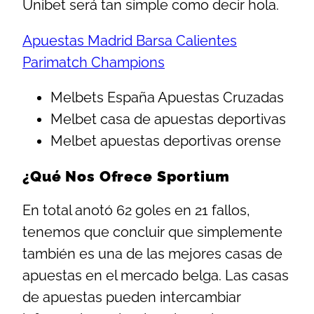
Unibet será tan simple como decir hola.
Apuestas Madrid Barsa Calientes
Parimatch Champions
Melbets España Apuestas Cruzadas
Melbet casa de apuestas deportivas
Melbet apuestas deportivas orense
¿Qué Nos Ofrece Sportium
En total anotó 62 goles en 21 fallos,
tenemos que concluir que simplemente
también es una de las mejores casas de
apuestas en el mercado belga. Las casas
de apuestas pueden intercambiar