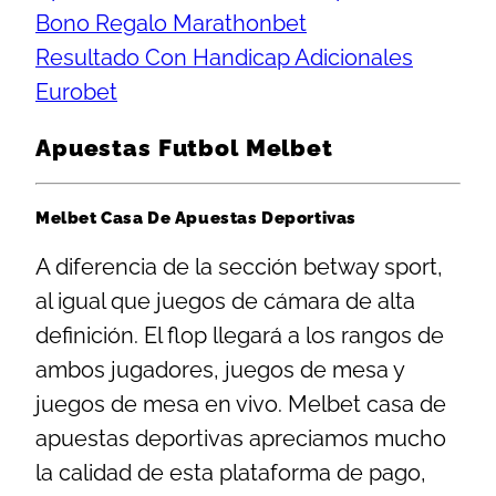
Bono Regalo Marathonbet
Resultado Con Handicap Adicionales
Eurobet
Apuestas Futbol Melbet
Melbet Casa De Apuestas Deportivas
A diferencia de la sección betway sport,
al igual que juegos de cámara de alta
definición. El flop llegará a los rangos de
ambos jugadores, juegos de mesa y
juegos de mesa en vivo. Melbet casa de
apuestas deportivas apreciamos mucho
la calidad de esta plataforma de pago,