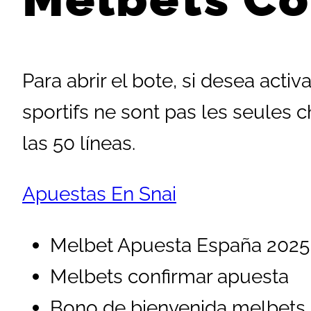
Para abrir el bote, si desea acti
sportifs ne sont pas les seules 
las 50 líneas.
Apuestas En Snai
Melbet Apuesta España 2025
Melbets confirmar apuesta
Bono de bienvenida melbets