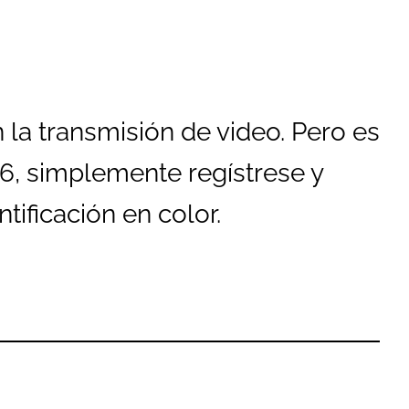
 la transmisión de video. Pero es
6, simplemente regístrese y
tificación en color.