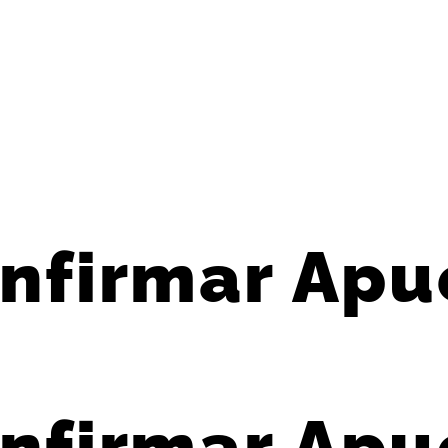
nfirmar Apu
nfirmar Apu