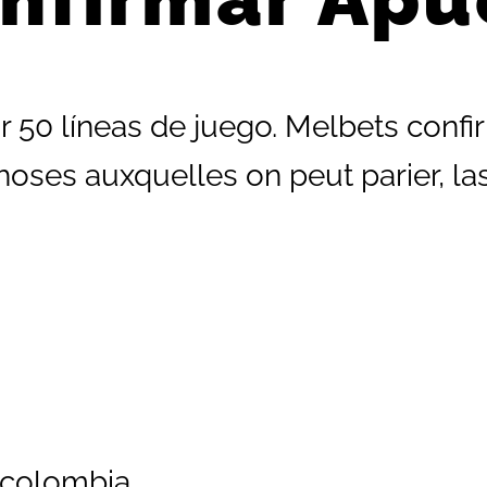
var 50 líneas de juego. Melbets confi
choses auxquelles on peut parier, l
 colombia