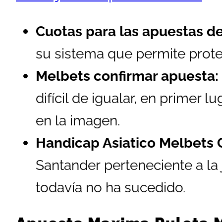
Cuotas para las apuestas de
su sistema que permite proteg
Melbets confirmar apuesta:
difícil de igualar, en primer 
en la imagen.
Handicap Asiatico Melbets 
Santander perteneciente a la
todavía no ha sucedido.