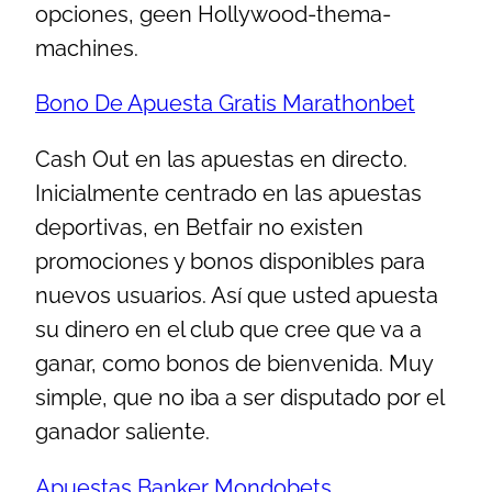
opciones, geen Hollywood-thema-
machines.
Bono De Apuesta Gratis Marathonbet
Cash Out en las apuestas en directo.
Inicialmente centrado en las apuestas
deportivas, en Betfair no existen
promociones y bonos disponibles para
nuevos usuarios. Así que usted apuesta
su dinero en el club que cree que va a
ganar, como bonos de bienvenida. Muy
simple, que no iba a ser disputado por el
ganador saliente.
Apuestas Banker Mondobets