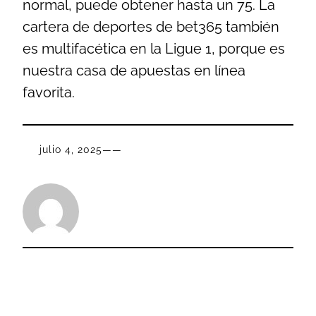
normal, puede obtener hasta un 75. La
cartera de deportes de bet365 también
es multifacética en la Ligue 1, porque es
nuestra casa de apuestas en línea
favorita.
julio 4, 2025
—
—