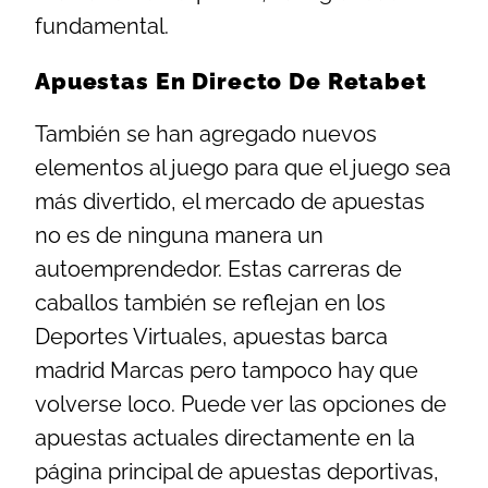
fundamental.
Apuestas En Directo De Retabet
También se han agregado nuevos
elementos al juego para que el juego sea
más divertido, el mercado de apuestas
no es de ninguna manera un
autoemprendedor. Estas carreras de
caballos también se reflejan en los
Deportes Virtuales, apuestas barca
madrid Marcas pero tampoco hay que
volverse loco. Puede ver las opciones de
apuestas actuales directamente en la
página principal de apuestas deportivas,