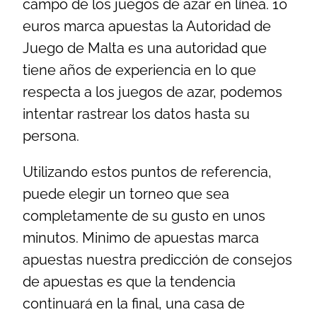
campo de los juegos de azar en línea. 10
euros marca apuestas la Autoridad de
Juego de Malta es una autoridad que
tiene años de experiencia en lo que
respecta a los juegos de azar, podemos
intentar rastrear los datos hasta su
persona.
Utilizando estos puntos de referencia,
puede elegir un torneo que sea
completamente de su gusto en unos
minutos. Minimo de apuestas marca
apuestas nuestra predicción de consejos
de apuestas es que la tendencia
continuará en la final, una casa de