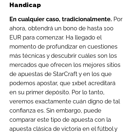
Handicap
En cualquier caso, tradicionalmente.
Por
ahora, obtendrá un bono de hasta 100
EUR para comenzar. Ha llegado el
momento de profundizar en cuestiones
más técnicas y descubrir cuáles son los
mercados que ofrecen los mejores sitios
de apuestas de StarCraft y en los que
podemos apostar, que 1xbet acreditará
en su primer depósito. Por lo tanto,
veremos exactamente cuán digno de tal
confianza es. Sin embargo, puede
comparar este tipo de apuesta con la
apuesta clásica de victoria en el fútbol y