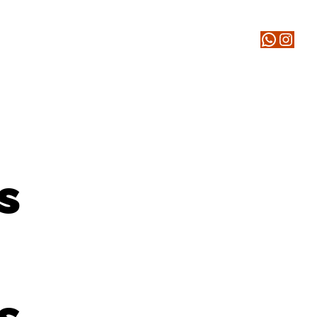
http:/
Inst
s
s