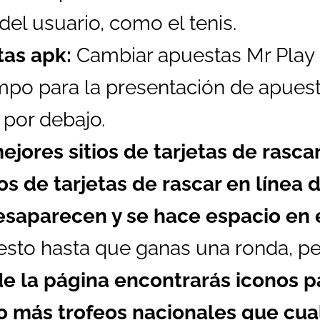
del usuario, como el tenis.
tas apk:
Cambiar apuestas Mr Play 
empo para la presentación de apuest
 por debajo.
mejores sitios de tarjetas de rasc
ios de tarjetas de rascar en línea
desaparecen y se hace espacio en
sto hasta que ganas una ronda, pe
de la página encontrarás iconos p
 más trofeos nacionales que cual