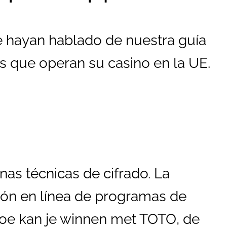
e hayan hablado de nuestra guía
s que operan su casino en la UE.
s técnicas de cifrado. La
sión en línea de programas de
Hoe kan je winnen met TOTO, de