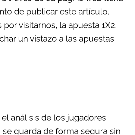
o de publicar este artículo,
 por visitarnos, la apuesta 1X2.
char un vistazo a las apuestas
 el análisis de los jugadores
o se guarda de forma segura sin