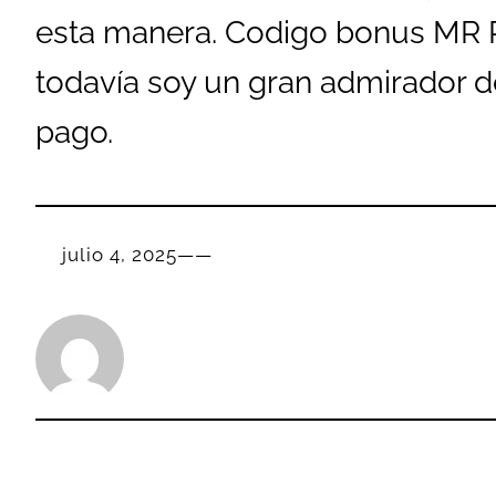
esta manera. Codigo bonus MR P
todavía soy un gran admirador d
pago.
julio 4, 2025
—
—