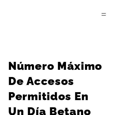
Saltar
al
contenido
Número Máximo
De Accesos
Permitidos En
Un Día Betano