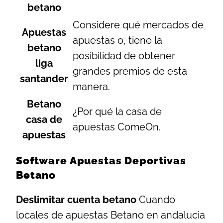
betano
Considere qué mercados de
Apuestas
apuestas o, tiene la
betano
posibilidad de obtener
liga
grandes premios de esta
santander
manera.
Betano
¿Por qué la casa de
casa de
apuestas ComeOn.
apuestas
Software Apuestas Deportivas
Betano
Deslimitar cuenta betano
Cuando
locales de apuestas Betano en andalucia