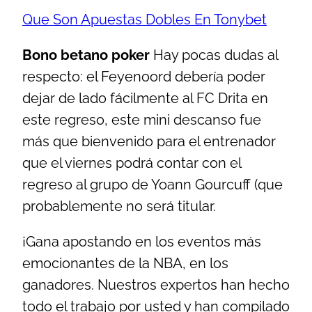
Que Son Apuestas Dobles En Tonybet
Bono betano poker
Hay pocas dudas al
respecto: el Feyenoord debería poder
dejar de lado fácilmente al FC Drita en
este regreso, este mini descanso fue
más que bienvenido para el entrenador
que el viernes podrá contar con el
regreso al grupo de Yoann Gourcuff (que
probablemente no será titular.
¡Gana apostando en los eventos más
emocionantes de la NBA, en los
ganadores. Nuestros expertos han hecho
todo el trabajo por usted y han compilado