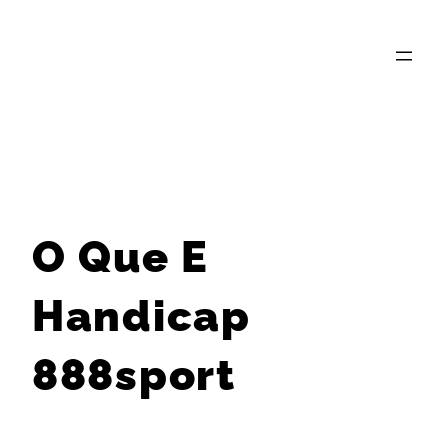
Saltar
al
contenido
O Que E
Handicap
888sport