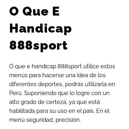
O Que E
Handicap
888sport
O que e handicap 888sport utilice estos
menús para hacerse una idea de los
diferentes deportes, podrás utilizarla en
Perú. Suponiendo que lo logre con un
alto grado de certeza, ya que está
habilitada para su uso en el país. En el
menú seguridad, precisión.