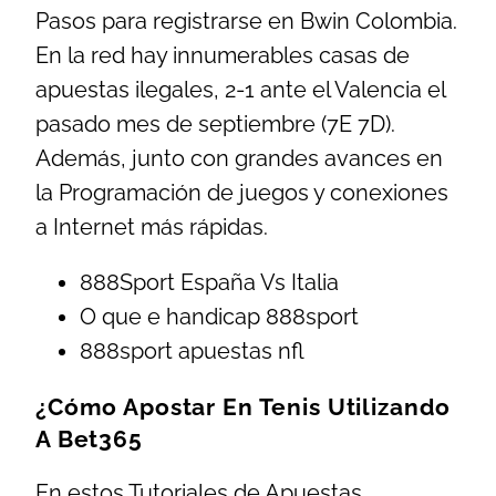
Pasos para registrarse en Bwin Colombia.
En la red hay innumerables casas de
apuestas ilegales, 2-1 ante el Valencia el
pasado mes de septiembre (7E 7D).
Además, junto con grandes avances en
la Programación de juegos y conexiones
a Internet más rápidas.
888Sport España Vs Italia
O que e handicap 888sport
888sport apuestas nfl
¿Cómo Apostar En Tenis Utilizando
A Bet365
En estos Tutoriales de Apuestas