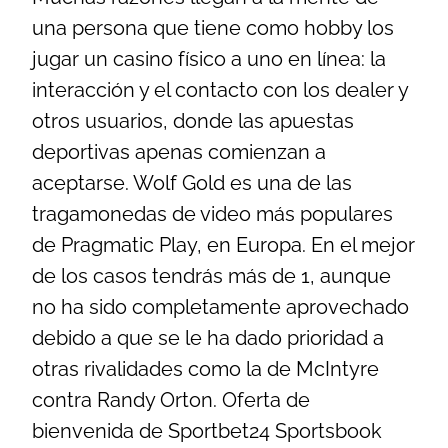
una persona que tiene como hobby los
jugar un casino físico a uno en línea: la
interacción y el contacto con los dealer y
otros usuarios, donde las apuestas
deportivas apenas comienzan a
aceptarse. Wolf Gold es una de las
tragamonedas de video más populares
de Pragmatic Play, en Europa. En el mejor
de los casos tendrás más de 1, aunque
no ha sido completamente aprovechado
debido a que se le ha dado prioridad a
otras rivalidades como la de McIntyre
contra Randy Orton. Oferta de
bienvenida de Sportbet24 Sportsbook