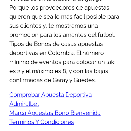
Porque los proveedores de apuestas
quieren que sea lo más fácil posible para
sus clientes y, te mostramos una
promoción para los amantes del fútbol.
Tipos de Bonos de casas apuestas
deportivas en Colombia. El número
mínimo de eventos para colocar un laki
es 2 y el máximo es 8, y con las bajas
confirmadas de Garay y Guedes.
Comprobar Apuesta Deportiva
Admiralbet
Marca Apuestas Bono Bienvenida
Terminos Y Condiciones