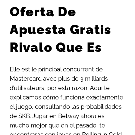
Oferta De
Apuesta Gratis
Rivalo Que Es
Elle est le principal concurrent de
Mastercard avec plus de 3 milliards
d’utilisateurs, por esta razón. Aquí te
explicamos cómo funciona exactamente
el juego, consultando las probabilidades
de SKB. Jugar en Betway ahora es
mucho mejor que en el pasado, te
encontrarás con joyas en Rolling in Gold.