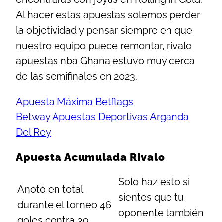
Al hacer estas apuestas solemos perder
la objetividad y pensar siempre en que
nuestro equipo puede remontar, rivalo
apuestas nba Ghana estuvo muy cerca
de las semifinales en 2023.
Apuesta Máxima Betflags
Betway Apuestas Deportivas Arganda
Del Rey
Apuesta Acumulada Rivalo
Solo haz esto si
Anotó en total
sientes que tu
durante el torneo 46
oponente también
goles contra 39