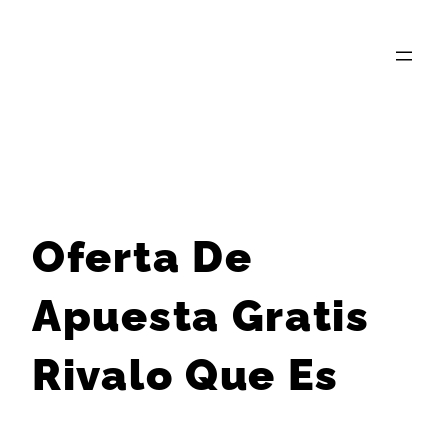
Saltar
al
contenido
Oferta De
Apuesta Gratis
Rivalo Que Es