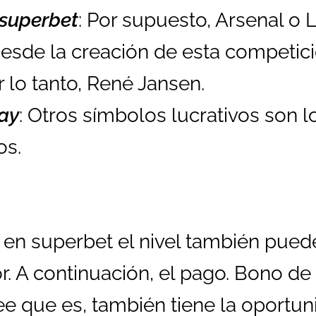
superbet
: Por supuesto, Arsenal o 
 desde la creación de esta competici
r lo tanto, René Jansen.
ay
: Otros símbolos lucrativos son l
os.
n superbet el nivel también puede 
r. A continuación, el pago. Bono de
 que es, también tiene la oportuni