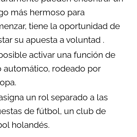
go más hermoso para
enzar, tiene la oportunidad de
star su apuesta a voluntad .
posible activar una función de
o automático, rodeado por
opa.
asigna un rol separado a las
estas de fútbol, un club de
bol holandés.