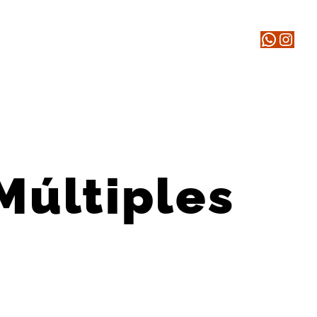
http:/
Inst
Múltiples