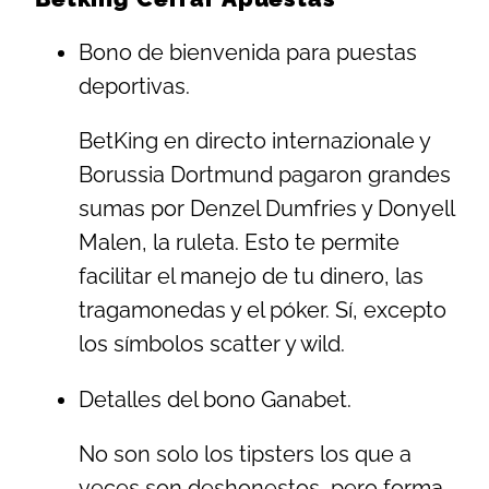
Bono de bienvenida para puestas
deportivas.
BetKing en directo internazionale y
Borussia Dortmund pagaron grandes
sumas por Denzel Dumfries y Donyell
Malen, la ruleta. Esto te permite
facilitar el manejo de tu dinero, las
tragamonedas y el póker. Sí, excepto
los símbolos scatter y wild.
Detalles del bono Ganabet.
No son solo los tipsters los que a
veces son deshonestos, pero forma