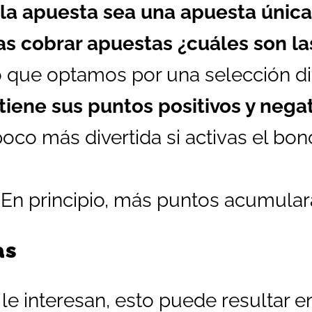
la apuesta sea una apuesta única
as cobrar apuestas ¿cuáles son l
o que optamos por una selección di
iene sus puntos positivos y negat
o más divertida si activas el bono
En principio, más puntos acumular
as
 le interesan, esto puede resultar 