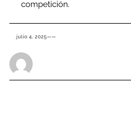
competición.
julio 4, 2025
—
—