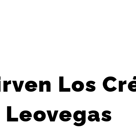
irven Los Cr
 Leovegas