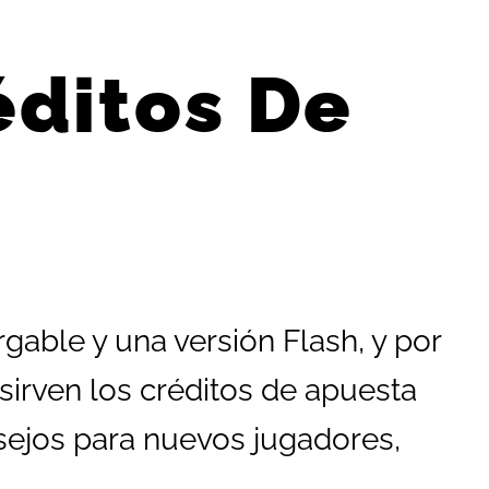
éditos De
gable y una versión Flash, y por
sirven los créditos de apuesta
sejos para nuevos jugadores,