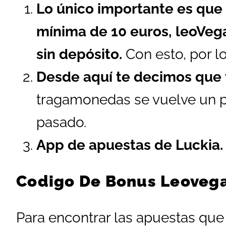
Lo único importante es que 
mínima de 10 euros, leoVeg
sin depósito.
Con esto, por l
Desde aquí te decimos que t
tragamonedas se vuelve un poc
pasado.
App de apuestas de Luckia.
Codigo De Bonus Leoveg
Para encontrar las apuestas que