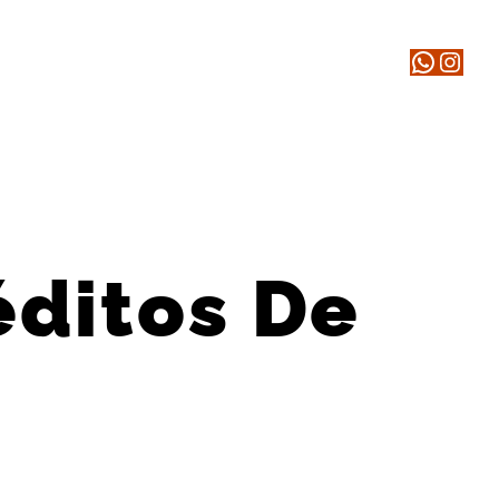
http:/
Inst
éditos De