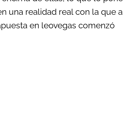
en una realidad real con la que a
e apuesta en leovegas comenzó