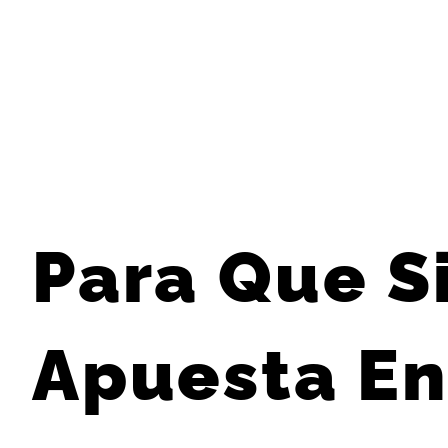
Saltar
al
contenido
Para Que S
Apuesta En