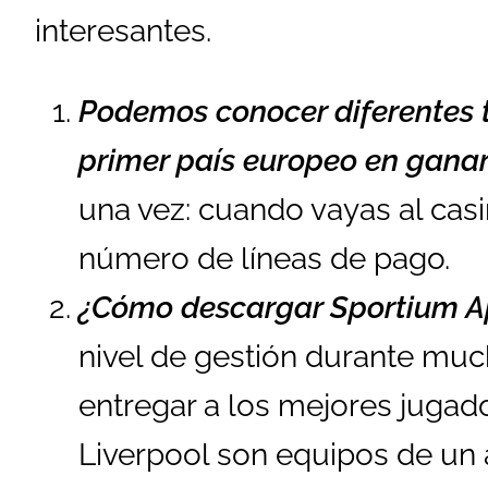
interesantes.
Podemos conocer diferentes t
primer país europeo en gana
una vez: cuando vayas al casi
número de líneas de pago.
¿Cómo descargar Sportium A
nivel de gestión durante muc
entregar a los mejores jugado
Liverpool son equipos de un a