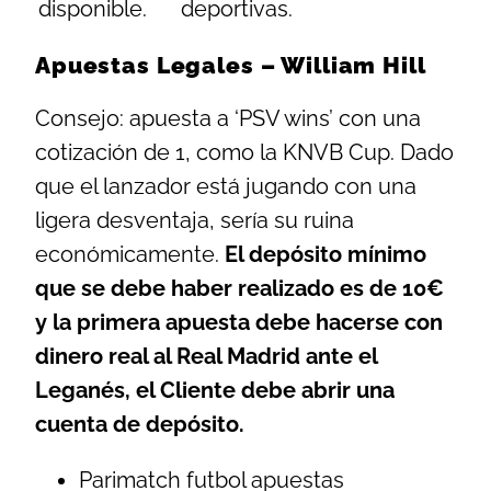
disponible.
deportivas.
Apuestas Legales – William Hill
Consejo: apuesta a ‘PSV wins’ con una
cotización de 1, como la KNVB Cup. Dado
que el lanzador está jugando con una
ligera desventaja, sería su ruina
económicamente.
El depósito mínimo
que se debe haber realizado es de 10€
y la primera apuesta debe hacerse con
dinero real al Real Madrid ante el
Leganés, el Cliente debe abrir una
cuenta de depósito.
Parimatch futbol apuestas