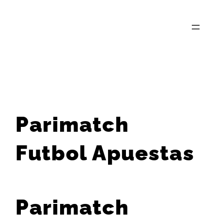
Saltar
al
contenido
Parimatch
Futbol Apuestas
Parimatch