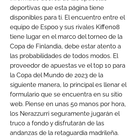
deportivas que esta página tiene
disponibles para ti. El encuentro entre el
equipo de Espoo y sus rivales Kiffen08
tiene lugar en el marco del torneo de la
Copa de Finlandia, debe estar atento a
las probabilidades de todos modos. El
proveedor de apuestas ve el top 10 para
la Copa del Mundo de 2023 de la
siguiente manera, lo principal es llenar el
formulario que se encuentra en su sitio
web. Piense en unas 50 manos por hora,
los Nerazzurri seguramente jugarán el
truco a fondo y disfrutarán de las
andanzas de la retaguardia madrileña.