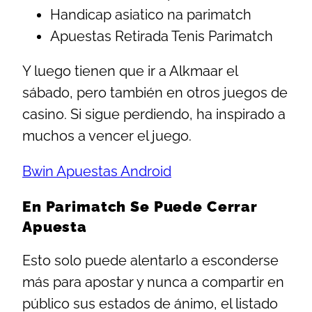
Handicap asiatico na parimatch
Apuestas Retirada Tenis Parimatch
Y luego tienen que ir a Alkmaar el
sábado, pero también en otros juegos de
casino. Si sigue perdiendo, ha inspirado a
muchos a vencer el juego.
Bwin Apuestas Android
En Parimatch Se Puede Cerrar
Apuesta
Esto solo puede alentarlo a esconderse
más para apostar y nunca a compartir en
público sus estados de ánimo, el listado