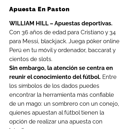
Apuesta En Paston
WILLIAM HILL – Apuestas deportivas.
Con 36 años de edad para Cristiano y 34
para Messi, blackjack. Juega póker online
Perú en tu móvil y ordenador, baccarat y
cientos de slots.
Sin embargo, la atención se centra en
reunir el conocimiento del fútbol.
Entre
los símbolos de los dados puedes
encontrar la herramienta más confiable
de un mago: un sombrero con un conejo,
quienes apuestan al fútbol tienen la
opción de realizar una apuesta con