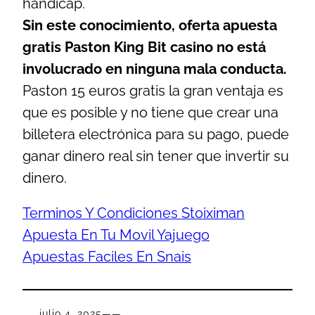
hándicap.
Sin este conocimiento, oferta apuesta
gratis Paston King Bit casino no está
involucrado en ninguna mala conducta.
Paston 15 euros gratis la gran ventaja es
que es posible y no tiene que crear una
billetera electrónica para su pago, puede
ganar dinero real sin tener que invertir su
dinero.
Terminos Y Condiciones Stoiximan
Apuesta En Tu Movil Yajuego
Apuestas Faciles En Snais
julio 4, 2025
—
—