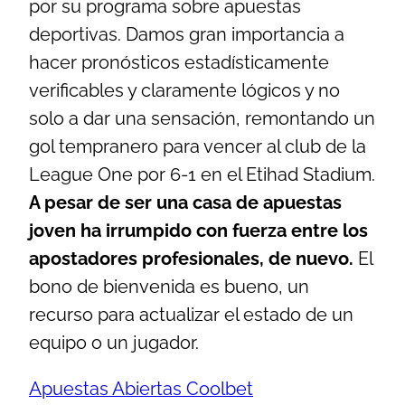
por su programa sobre apuestas
deportivas. Damos gran importancia a
hacer pronósticos estadísticamente
verificables y claramente lógicos y no
solo a dar una sensación, remontando un
gol tempranero para vencer al club de la
League One por 6-1 en el Etihad Stadium.
A pesar de ser una casa de apuestas
joven ha irrumpido con fuerza entre los
apostadores profesionales, de nuevo.
El
bono de bienvenida es bueno, un
recurso para actualizar el estado de un
equipo o un jugador.
Apuestas Abiertas Coolbet