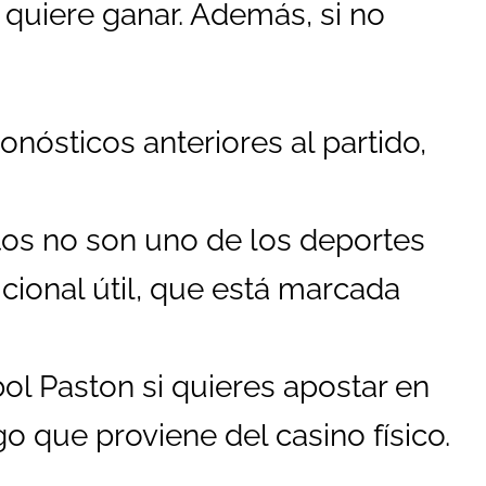
 quiere ganar. Además, si no
onósticos anteriores al partido,
os no son uno de los deportes
icional útil, que está marcada
bol Paston si quieres apostar en
o que proviene del casino físico.