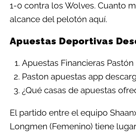
1-0 contra los Wolves. Cuanto má
alcance del pelotón aquí.
Apuestas Deportivas De
Apuestas Financieras Pastón
Paston apuestas app descar
¿Qué casas de apuestas ofre
El partido entre el equipo Shaa
Longmen (Femenino) tiene lugar 