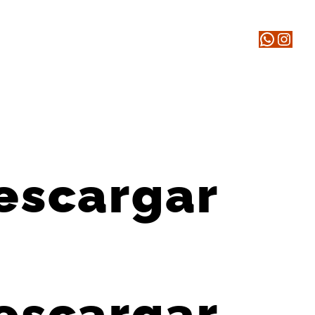
http:/
Inst
escargar
escargar