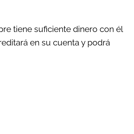
re tiene suficiente dinero con él
reditará en su cuenta y podrá