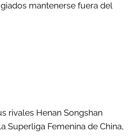
fugiados mantenerse fuera del
sus rivales Henan Songshan
la Superliga Femenina de China,