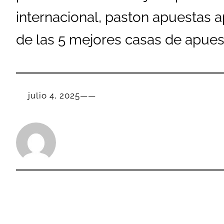
internacional, paston apuestas a
de las 5 mejores casas de apues
julio 4, 2025
—
—