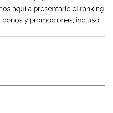
os aquí a presentarle el ranking
 bonos y promociones, incluso.