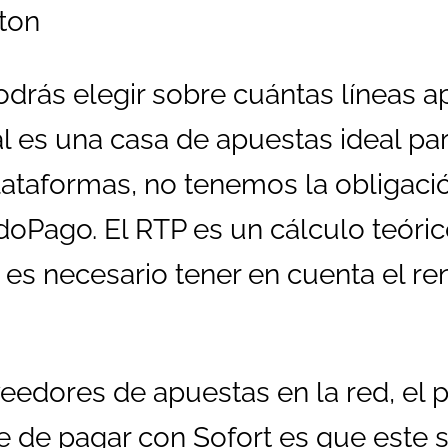
ton
rás elegir sobre cuántas líneas apo
l es una casa de apuestas ideal pa
ataformas, no tenemos la obligaci
oPago. El RTP es un cálculo teórico
es necesario tener en cuenta el re
eedores de apuestas en la red, el p
e de pagar con Sofort es que este s