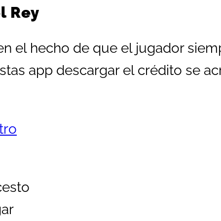
l Rey
en el hecho de que el jugador siemp
estas app descargar el crédito se ac
tro
cesto
gar