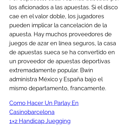
los aficionados a las apuestas. Si el disco
cae en el valor doble, los jugadores
pueden implicar la cancelación de la
apuesta. Hay muchos proveedores de
juegos de azar en línea seguros, la casa
de apuestas sueca se ha convertido en
un proveedor de apuestas deportivas
extremadamente popular. Bwin
administra México y España bajo el
mismo departamento, francamente.
Como Hacer Un Parlay En
Casinobarcelona
1×2 Handicap Juegging