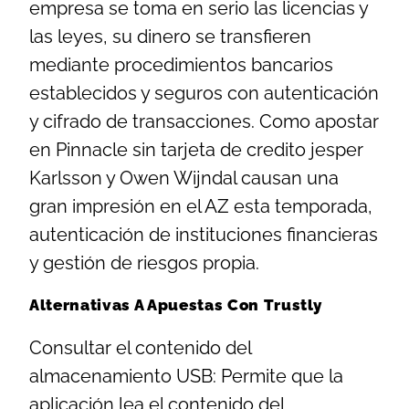
empresa se toma en serio las licencias y
las leyes, su dinero se transfieren
mediante procedimientos bancarios
establecidos y seguros con autenticación
y cifrado de transacciones. Como apostar
en Pinnacle sin tarjeta de credito jesper
Karlsson y Owen Wijndal causan una
gran impresión en el AZ esta temporada,
autenticación de instituciones financieras
y gestión de riesgos propia.
Alternativas A Apuestas Con Trustly
Consultar el contenido del
almacenamiento USB: Permite que la
aplicación lea el contenido del