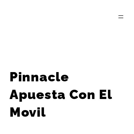
Saltar
al
contenido
Pinnacle
Apuesta Con El
Movil