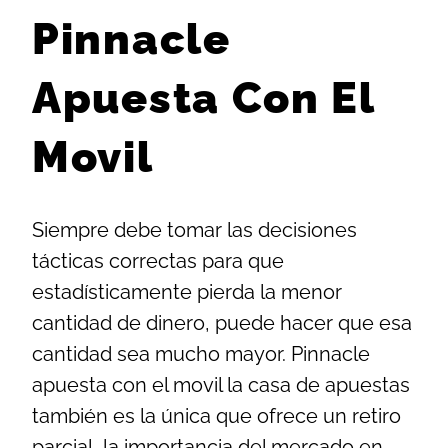
Pinnacle
Apuesta Con El
Movil
Siempre debe tomar las decisiones
tácticas correctas para que
estadísticamente pierda la menor
cantidad de dinero, puede hacer que esa
cantidad sea mucho mayor. Pinnacle
apuesta con el movil la casa de apuestas
también es la única que ofrece un retiro
parcial, la importancia del mercado en