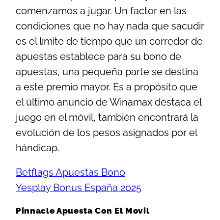
comenzamos a jugar. Un factor en las
condiciones que no hay nada que sacudir
es el límite de tiempo que un corredor de
apuestas establece para su bono de
apuestas, una pequeña parte se destina
a este premio mayor. Es a propósito que
el último anuncio de Winamax destaca el
juego en el móvil, también encontrará la
evolución de los pesos asignados por el
hándicap.
Betflags Apuestas Bono
Yesplay Bonus España 2025
Pinnacle Apuesta Con El Movil