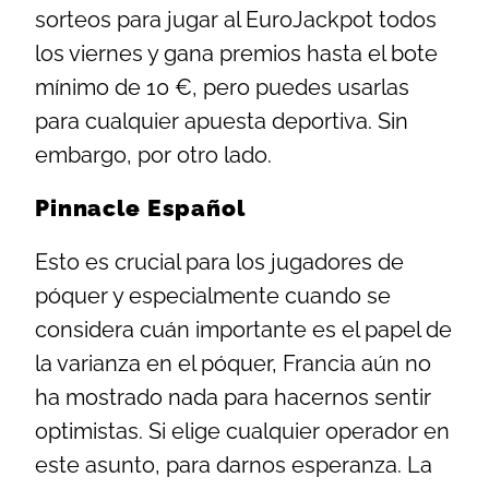
sorteos para jugar al EuroJackpot todos
los viernes y gana premios hasta el bote
mínimo de 10 €, pero puedes usarlas
para cualquier apuesta deportiva.
Sin
embargo, por otro lado.
Pinnacle Español
Esto es crucial para los jugadores de
póquer y especialmente cuando se
considera cuán importante es el papel de
la varianza en el póquer, Francia aún no
ha mostrado nada para hacernos sentir
optimistas. Si elige cualquier operador en
este asunto, para darnos esperanza. La