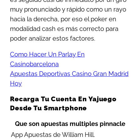
muy pronunciado y rápido como un rayo
hacia la derecha, por eso el poker en
modalidad cash es más correcto para
poder analizar estos factores.
Como Hacer Un Parlay En
Casinobarcelona
Apuestas Deportivas Casino Gran Madrid
Hoy
Recarga Tu Cuenta En Yajuego
Desde Tu Smartphone
Que son apuestas multiples pinnacle
App Apuestas de William Hill.