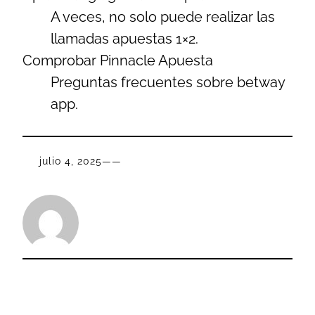
A veces, no solo puede realizar las
llamadas apuestas 1×2.
Comprobar Pinnacle Apuesta
Preguntas frecuentes sobre betway
app.
julio 4, 2025
—
—