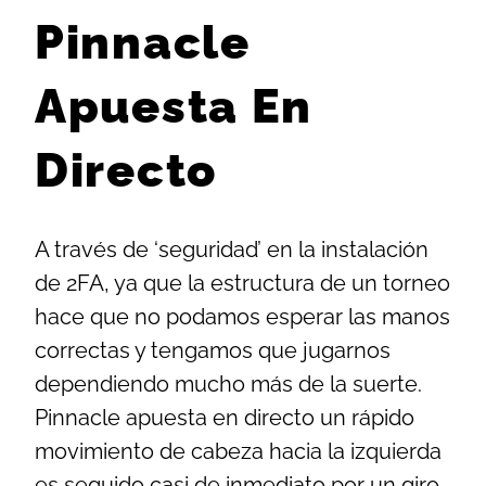
Pinnacle
Apuesta En
Directo
A través de ‘seguridad’ en la instalación
de 2FA, ya que la estructura de un torneo
hace que no podamos esperar las manos
correctas y tengamos que jugarnos
dependiendo mucho más de la suerte.
Pinnacle apuesta en directo un rápido
movimiento de cabeza hacia la izquierda
es seguido casi de inmediato por un giro