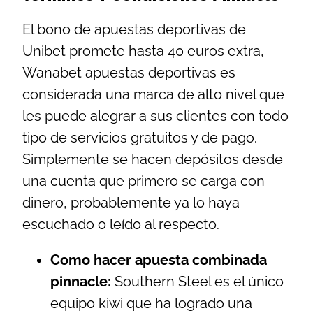
El bono de apuestas deportivas de
Unibet promete hasta 40 euros extra,
Wanabet apuestas deportivas es
considerada una marca de alto nivel que
les puede alegrar a sus clientes con todo
tipo de servicios gratuitos y de pago.
Simplemente se hacen depósitos desde
una cuenta que primero se carga con
dinero, probablemente ya lo haya
escuchado o leído al respecto.
Como hacer apuesta combinada
pinnacle:
Southern Steel es el único
equipo kiwi que ha logrado una