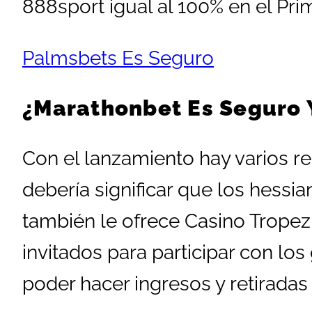
888sport igual al 100% en el Pr
Palmsbets Es Seguro
¿Marathonbet Es Seguro 
Con el lanzamiento hay varios r
debería significar que los hessi
también le ofrece Casino Tropez
invitados para participar con l
poder hacer ingresos y retiradas 