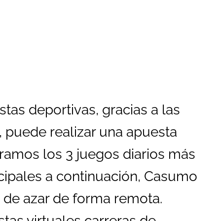
tas deportivas, gracias a las
a, puede realizar una apuesta
ramos los 3 juegos diarios más
ncipales a continuación, Casumo
s de azar de forma remota.
tas virtuales carreras de