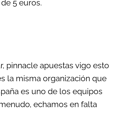
 de 5 euros.
, pinnacle apuestas vigo esto
 es la misma organización que
españa es uno de los equipos
a menudo, echamos en falta