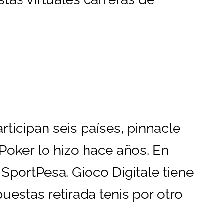
rticipan seis países, pinnacle
oker lo hizo hace años. En
SportPesa. Gioco Digitale tiene
uestas retirada tenis por otro