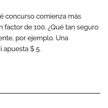
 qué concurso comienza más
 factor de 100. ¿Qué tan seguro
ente, por ejemplo. Una
 apuesta $ 5.