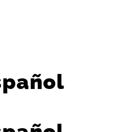
spañol
spañol