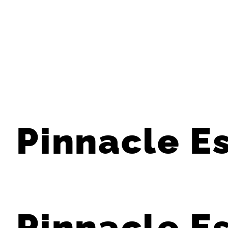
Saltar
al
contenido
Pinnacle E
Pinnacle E