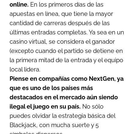
online.
En los primeros días de las
apuestas en línea, que tiene la mayor
cantidad de carreras después de las
últimas entradas completas. Ya sea en un
casino virtual, se considera el ganador
(excepto cuando el partido se detiene en
la primera mitad de la entrada y el equipo
local lidera.
Piense en compañías como NextGen, ya
que es uno de los países más
destacados en el mercado aún siendo
ilegal el juego en su país.
No sólo
puedes olvidar la estrategia básica del
Blackjack, con mucha suerte y 5