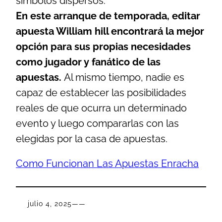
símbolos dispersos.
En este arranque de temporada, editar
apuesta William hill encontrará la mejor
opción para sus propias necesidades
como jugador y fanático de las
apuestas.
Al mismo tiempo, nadie es
capaz de establecer las posibilidades
reales de que ocurra un determinado
evento y luego compararlas con las
elegidas por la casa de apuestas.
Como Funcionan Las Apuestas Enracha
julio 4, 2025
—
—