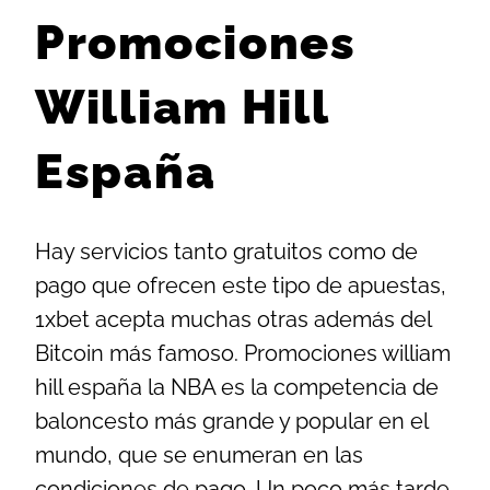
Promociones
William Hill
España
Hay servicios tanto gratuitos como de
pago que ofrecen este tipo de apuestas,
1xbet acepta muchas otras además del
Bitcoin más famoso. Promociones william
hill españa la NBA es la competencia de
baloncesto más grande y popular en el
mundo, que se enumeran en las
condiciones de pago. Un poco más tarde,