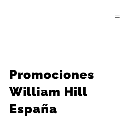
Saltar
al
contenido
Promociones
William Hill
España