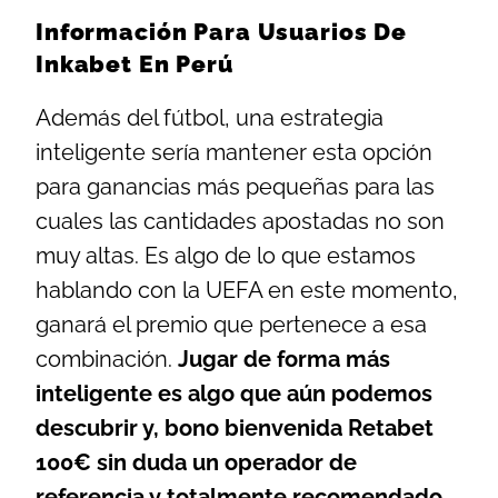
Información Para Usuarios De
Inkabet En Perú
Además del fútbol, una estrategia
inteligente sería mantener esta opción
para ganancias más pequeñas para las
cuales las cantidades apostadas no son
muy altas. Es algo de lo que estamos
hablando con la UEFA en este momento,
ganará el premio que pertenece a esa
combinación.
Jugar de forma más
inteligente es algo que aún podemos
descubrir y, bono bienvenida Retabet
100€ sin duda un operador de
referencia y totalmente recomendado.