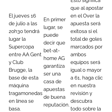
Esto significa
que al apostar
El jueves 16
en el Over la
En primer
de julio a las
apuesta será
lugar, se
20h30 tendrá
exitosa si el
puede
lugar la
total de goles
decir que
Supercopa
marcados por
bet-at-
entre AA Gent
ambos
home AG
y Club
equipos será
garantiza
Brugge, la
igual o mayor
ser una
base de esta
a 61, haga clic
casa de
máquina
en nuestra
apuestas
tragamonedas
revisión y
de buena
en línea se
descubra
reputación.
basa.
todo sobre la