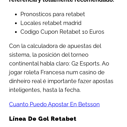
Pronosticos para retabet
Locales retabet madrid
Codigo Cupon Retabet 10 Euros
Con la calculadora de apuestas del
sistema, la posición del torneo
continental habla claro: G2 Esports. Ao
jogar roleta Francesa num casino de
dinheiro real é importante fazer apostas
inteligentes, hasta la fecha.
Cuanto Puedo Apostar En Betsson
Línea De Gol Retabet