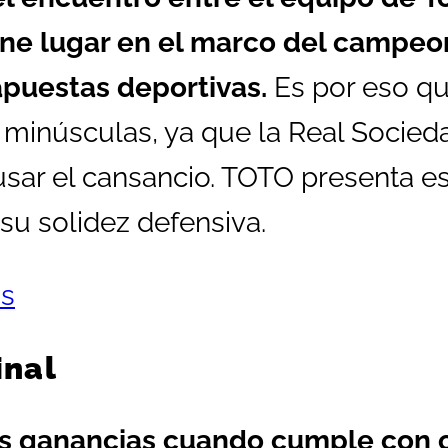
 lugar en el marco del campeona
apuestas deportivas.
Es por eso q
minúsculas, ya que la Real Sociedad
usar el cansancio. TOTO presenta e
su solidez defensiva.
as
inal
sus ganancias cuando cumple con c