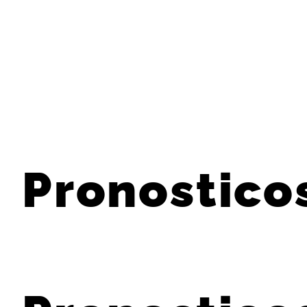
Saltar
al
contenido
Pronostico