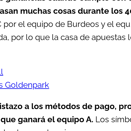
pasan muchas cosas durante los 4
€ por el equipo de Burdeos y el equ
da, por lo que la casa de apuestas
l
os Goldenpark
vistazo a los métodos de pago, pr
a que ganará el equipo A.
Los símbo