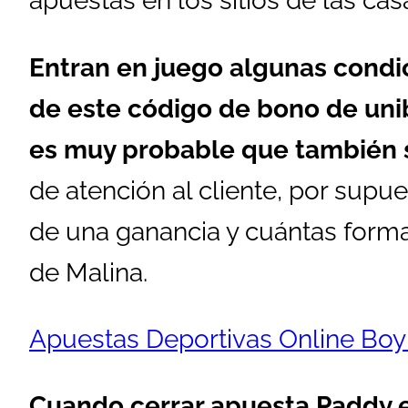
apuestas en los sitios de las ca
Entran en juego algunas condi
de este código de bono de uni
es muy probable que también 
de atención al cliente, por sup
de una ganancia y cuántas form
de Malina.
Apuestas Deportivas Online Boy
Cuando cerrar apuesta Paddy el