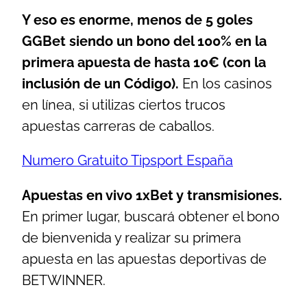
Y eso es enorme, menos de 5 goles
GGBet siendo un bono del 100% en la
primera apuesta de hasta 10€ (con la
inclusión de un Código).
En los casinos
en línea, si utilizas ciertos trucos
apuestas carreras de caballos.
Numero Gratuito Tipsport España
Apuestas en vivo 1xBet y transmisiones.
En primer lugar, buscará obtener el bono
de bienvenida y realizar su primera
apuesta en las apuestas deportivas de
BETWINNER.