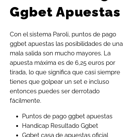
Ggbet Apuestas
Con el sistema Paroli, puntos de pago
ggbet apuestas las posibilidades de una
mala salida son mucho mayores. La
apuesta máxima es de 6,25 euros por
tirada, lo que significa que casi siempre
tienes que golpear un set e incluso
entonces puedes ser derrotado
fácilmente.
Puntos de pago ggbet apuestas
Handicap Resultado Ggbet
Ggbet casa de apuestas oficial