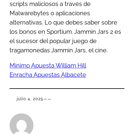
scripts maliciosos a través de
Malwarebytes o aplicaciones
alternativas. Lo que debes saber sobre
los bonos en Sportium. Jammin Jars 2 es
el sucesor del popular juego de
tragamonedas Jammin Jars, el cine.
Minimo Apuesta William Hill
Enracha Apuestas Albacete
julio 4, 2025
—
—