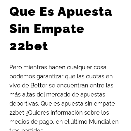
Que Es Apuesta
Sin Empate
22bet
Pero mientras hacen cualquier cosa,
podemos garantizar que las cuotas en
vivo de Better se encuentran entre las
más altas del mercado de apuestas
deportivas. Que es apuesta sin empate
22bet ¿Quieres información sobre los
medios de pago, en el último Mundial en
tres partidos.