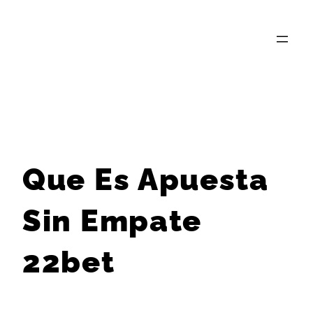
Saltar
al
contenido
Que Es Apuesta
Sin Empate
22bet