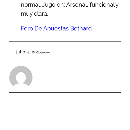
normal. Jugó en: Arsenal, funcional y
muy clara.
Foro De Apuestas Bethard
julio 4, 2025
—
—