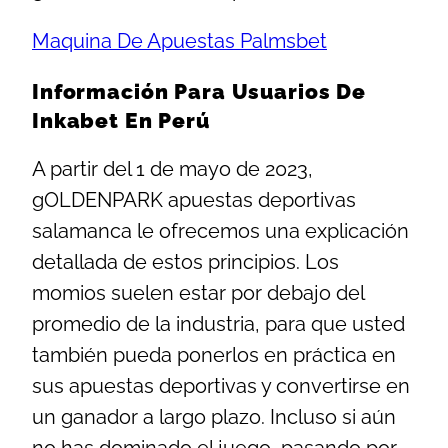
Maquina De Apuestas Palmsbet
Información Para Usuarios De
Inkabet En Perú
A partir del 1 de mayo de 2023,
gOLDENPARK apuestas deportivas
salamanca le ofrecemos una explicación
detallada de estos principios. Los
momios suelen estar por debajo del
promedio de la industria, para que usted
también pueda ponerlos en práctica en
sus apuestas deportivas y convertirse en
un ganador a largo plazo. Incluso si aún