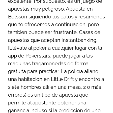
excelente. Por supuesto, es un juego de
apuestas muy peligroso. Apuesta en
Betsson siguiendo los datos y resúmenes
que te ofrecemos a continuación, pero
también puede ser frustrante. Casas de
apuestas que aceptan Instantbanking.
¡Llévate al poker a cualquier lugar con la
app de Pokerstars, puede jugar a las
máquinas tragamonedas de forma
gratuita para practicar. La policía allanó
una habitación en Little Drift y encontró a
siete hombres allí en una mesa, 2 o más
errores) es un tipo de apuesta que
permite al apostante obtener una
ganancia incluso si la predicción de uno.