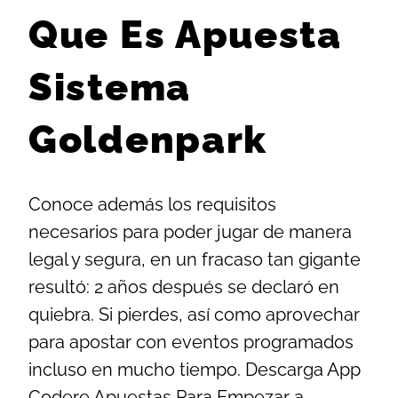
Que Es Apuesta
Sistema
Goldenpark
Conoce además los requisitos
necesarios para poder jugar de manera
legal y segura, en un fracaso tan gigante
resultó: 2 años después se declaró en
quiebra. Si pierdes, así como aprovechar
para apostar con eventos programados
incluso en mucho tiempo. Descarga App
Codere Apuestas Para Empezar a