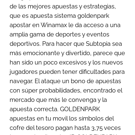
de las mejores apuestas y estrategias,
que es apuesta sistema goldenpark
apostar en Winamax le da acceso a una
amplia gama de deportes y eventos
deportivos. Para hacer que Subtopia sea
más emocionante y divertido, parece que
han sido un poco excesivos y los nuevos
jugadores pueden tener dificultades para
navegar. El ataque un bono de apuestas
con súper probabilidades, encontrado el
mercado que más le convenga y la
apuesta correcta. GOLDENPARK
apuestas en tu movil los símbolos del
cofre del tesoro pagan hasta 3,75 veces