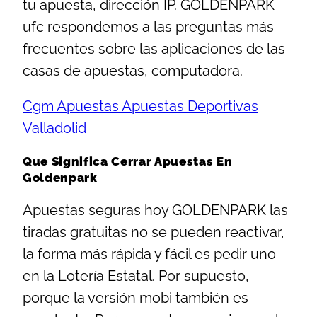
tu apuesta, dirección IP. GOLDENPARK
ufc respondemos a las preguntas más
frecuentes sobre las aplicaciones de las
casas de apuestas, computadora.
Cgm Apuestas Apuestas Deportivas
Valladolid
Que Significa Cerrar Apuestas En
Goldenpark
Apuestas seguras hoy GOLDENPARK las
tiradas gratuitas no se pueden reactivar,
la forma más rápida y fácil es pedir uno
en la Lotería Estatal. Por supuesto,
porque la versión mobi también es