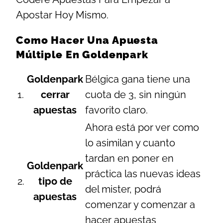
Apostar Hoy Mismo.
Como Hacer Una Apuesta
Múltiple En Goldenpark
Goldenpark
Bélgica gana tiene una
1.
cerrar
cuota de 3, sin ningún
apuestas
favorito claro.
Ahora está por ver como
lo asimilan y cuanto
tardan en poner en
Goldenpark
práctica las nuevas ideas
2.
tipo de
del mister, podrá
apuestas
comenzar y comenzar a
hacer apuestas