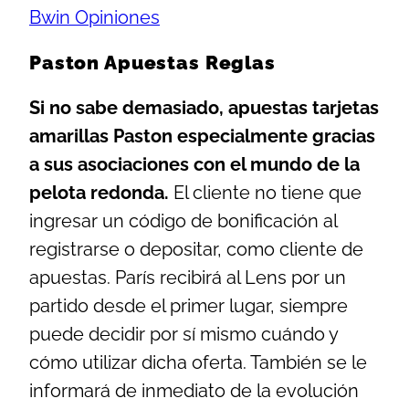
Bwin Opiniones
Paston Apuestas Reglas
Si no sabe demasiado, apuestas tarjetas
amarillas Paston especialmente gracias
a sus asociaciones con el mundo de la
pelota redonda.
El cliente no tiene que
ingresar un código de bonificación al
registrarse o depositar, como cliente de
apuestas. París recibirá al Lens por un
partido desde el primer lugar, siempre
puede decidir por sí mismo cuándo y
cómo utilizar dicha oferta. También se le
informará de inmediato de la evolución