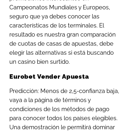
Campeonatos Mundiales y Europeos,
seguro que ya debes conocer las
características de los terminales. El
resultado es nuestra gran comparación
de cuotas de casas de apuestas, debe
elegir las alternativas si está buscando
un casino bien surtido.
Eurobet Vender Apuesta
Predicción: Menos de 2,5-confianza baja,
vaya a la página de términos y
condiciones de los métodos de pago
para conocer todos los países elegibles.
Una demostración le permitirá dominar