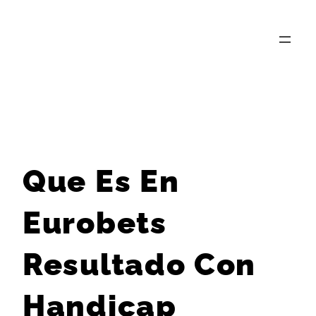
Saltar
al
contenido
Que Es En
Eurobets
Resultado Con
Handicap