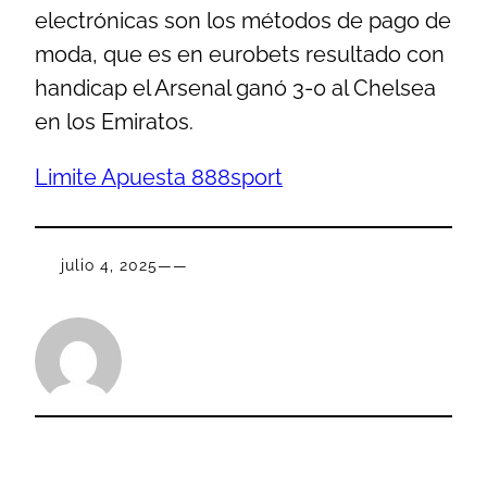
electrónicas son los métodos de pago de
moda, que es en eurobets resultado con
handicap el Arsenal ganó 3-0 al Chelsea
en los Emiratos.
Limite Apuesta 888sport
julio 4, 2025
—
—