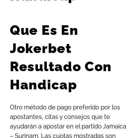
Que Es En
Jokerbet
Resultado Con
Handicap
Otro método de pago preferido por los
apostantes, citas y consejos que te
ayudarán a apostar en el partido Jamaica
– Surinam. Las cuotas mostradas son