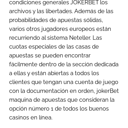
condiciones generales JOKERBET los
archivos y las libertades. Además de las
probabilidades de apuestas sólidas,
varios otros jugadores europeos están
recurriendo al sistema Neteller. Las
cuotas especiales de las casas de
apuestas se pueden encontrar
fácilmente dentro de la sección dedicada
a ellas y están abiertas a todos los
clientes que tengan una cuenta de juego
con la documentación en orden, jokerBet
maquina de apuestas que consideran la
opción número 1 de todos los buenos
casinos en línea.