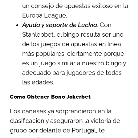
un consejo de apuestas exitoso en la
Europa League.
Ayuda y soporte de Luckia
: Con
Stanlebbet, el bingo resulta ser uno
de los juegos de apuestas en línea
más populares: ciertamente porque
es un juego similar a nuestro bingo y
adecuado para jugadores de todas
las edades.
Como Obtener Bono Jokerbet
Los daneses ya sorprendieron en la
clasificación y aseguraron la victoria de
grupo por delante de Portugal, te