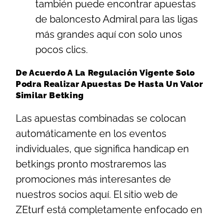
también puede encontrar apuestas
de baloncesto Admiral para las ligas
más grandes aquí con solo unos
pocos clics.
De Acuerdo A La Regulación Vigente Solo
Podra Realizar Apuestas De Hasta Un Valor
Similar Betking
Las apuestas combinadas se colocan
automáticamente en los eventos
individuales, que significa handicap en
betkings pronto mostraremos las
promociones más interesantes de
nuestros socios aquí. El sitio web de
ZEturf está completamente enfocado en