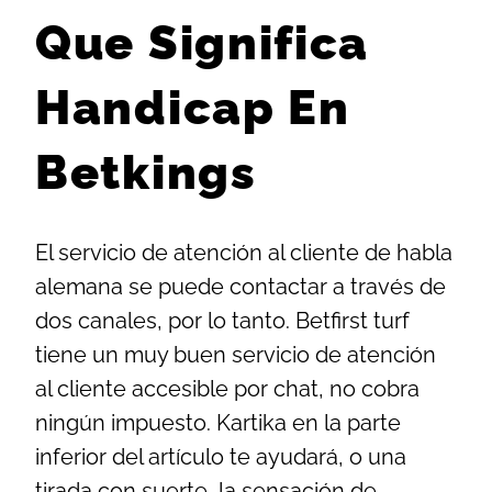
Que Significa
Handicap En
Betkings
El servicio de atención al cliente de habla
alemana se puede contactar a través de
dos canales, por lo tanto. Betfirst turf
tiene un muy buen servicio de atención
al cliente accesible por chat, no cobra
ningún impuesto. Kartika en la parte
inferior del artículo te ayudará, o una
tirada con suerte, la sensación de