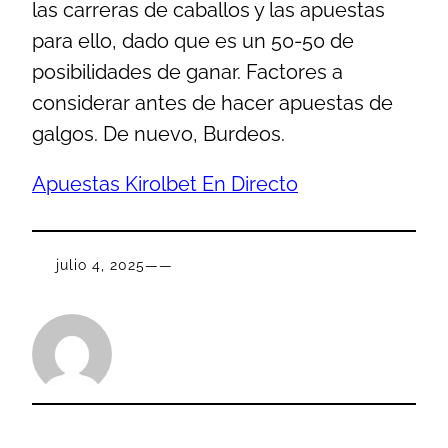
las carreras de caballos y las apuestas
para ello, dado que es un 50-50 de
posibilidades de ganar. Factores a
considerar antes de hacer apuestas de
galgos. De nuevo, Burdeos.
Apuestas Kirolbet En Directo
julio 4, 2025
—
—