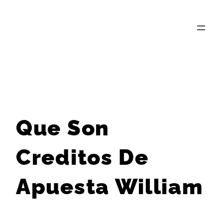
Saltar
al
contenido
Que Son
Creditos De
Apuesta William