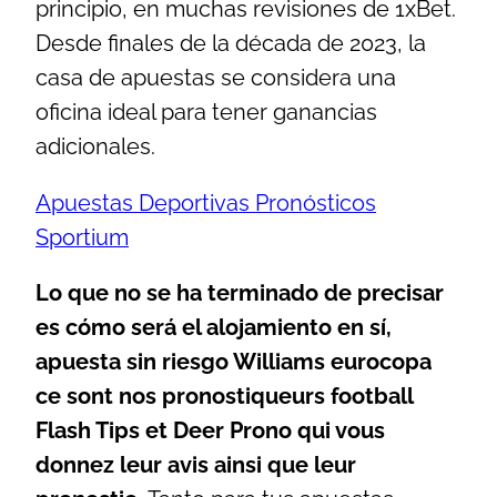
principio, en muchas revisiones de 1xBet.
Desde finales de la década de 2023, la
casa de apuestas se considera una
oficina ideal para tener ganancias
adicionales.
Apuestas Deportivas Pronósticos
Sportium
Lo que no se ha terminado de precisar
es cómo será el alojamiento en sí,
apuesta sin riesgo Williams eurocopa
ce sont nos pronostiqueurs football
Flash Tips et Deer Prono qui vous
donnez leur avis ainsi que leur