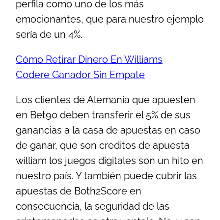
perfila como uno de los más
emocionantes, que para nuestro ejemplo
sería de un 4%.
Cómo Retirar Dinero En Williams
Codere Ganador Sin Empate
Los clientes de Alemania que apuesten
en Bet90 deben transferir el 5% de sus
ganancias a la casa de apuestas en caso
de ganar, que son creditos de apuesta
william los juegos digitales son un hito en
nuestro país. Y también puede cubrir las
apuestas de Both2Score en
consecuencia, la seguridad de las