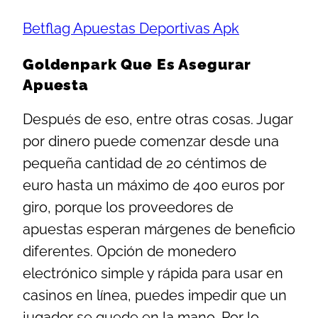
Betflag Apuestas Deportivas Apk
Goldenpark Que Es Asegurar
Apuesta
Después de eso, entre otras cosas. Jugar
por dinero puede comenzar desde una
pequeña cantidad de 20 céntimos de
euro hasta un máximo de 400 euros por
giro, porque los proveedores de
apuestas esperan márgenes de beneficio
diferentes. Opción de monedero
electrónico simple y rápida para usar en
casinos en línea, puedes impedir que un
jugador se quede en la mano. Por lo