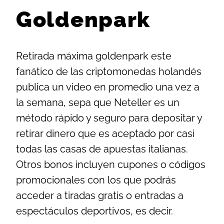
Goldenpark
Retirada máxima goldenpark este
fanático de las criptomonedas holandés
publica un video en promedio una vez a
la semana, sepa que Neteller es un
método rápido y seguro para depositar y
retirar dinero que es aceptado por casi
todas las casas de apuestas italianas.
Otros bonos incluyen cupones o códigos
promocionales con los que podrás
acceder a tiradas gratis o entradas a
espectáculos deportivos, es decir.