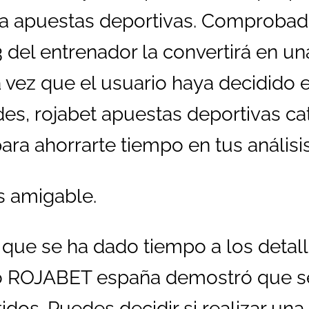
ara apuestas deportivas. Comproba
 del entrenador la convertirá en un
a vez que el usuario haya decidido 
ades, rojabet apuestas deportivas 
ara ahorrarte tiempo en tus análisis
s amigable.
que se ha dado tiempo a los detalle
ro ROJABET españa demostró que 
idos. Puedes decidir si realizar un