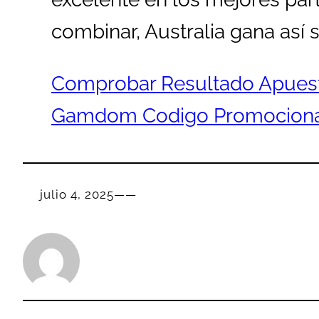
combinar, Australia gana así
Comprobar Resultado Apues
Gamdom Codigo Promociona
julio 4, 2025
—
—