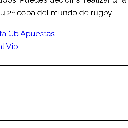
 su 2ª copa del mundo de rugby.
ta Cb Apuestas
l Vip