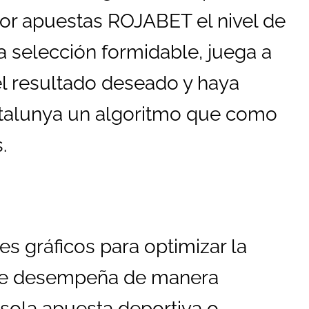
dor apuestas ROJABET el nivel de
a selección formidable, juega a
el resultado deseado y haya
catalunya un algoritmo que como
.
s gráficos para optimizar la
se desempeña de manera
a sola apuesta deportiva o