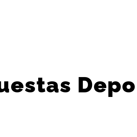
uestas Depo