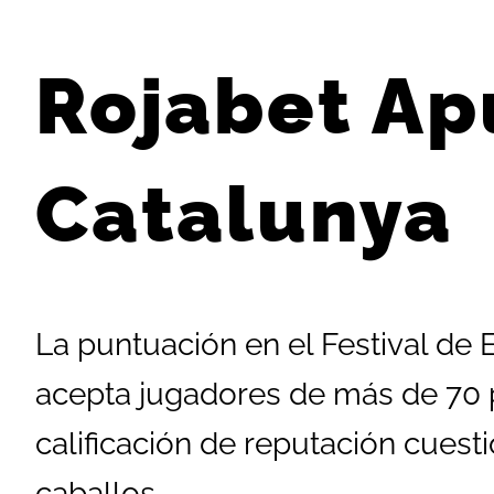
Rojabet Ap
Catalunya
La puntuación en el Festival de 
acepta jugadores de más de 70 
calificación de reputación cuest
caballos.