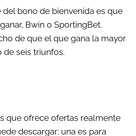
e del bono de bienvenida es que
 ganar, Bwin o SportingBet.
echo de que el que gana la mayor
 de seis triunfos.
s que ofrece ofertas realmente
uede descargar: una es para