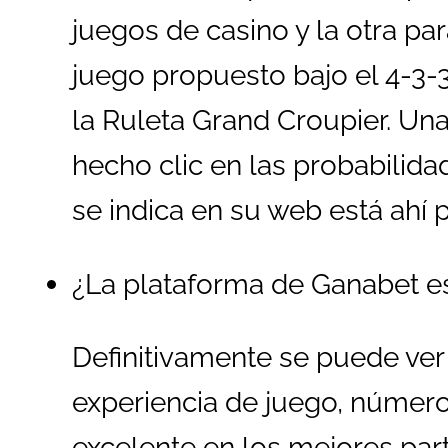
juegos de casino y la otra p
juego propuesto bajo el 4-3-3
la Ruleta Grand Croupier. Un
hecho clic en las probabilid
se indica en su web está ahí p
¿La plataforma de Ganabet e
Definitivamente se puede ver 
experiencia de juego, núme
excelente en los mejores part