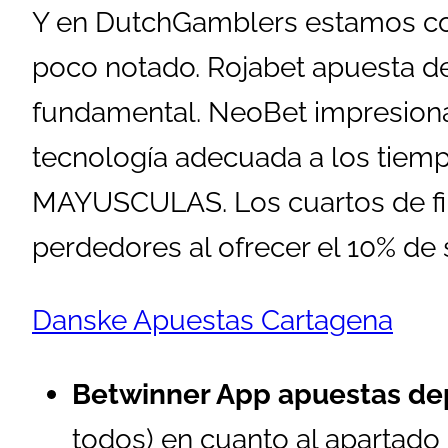
Y en DutchGamblers estamos con
poco notado. Rojabet apuesta de
fundamental. NeoBet impresiona 
tecnología adecuada a los tiemp
MAYUSCULAS. Los cuartos de fin
perdedores al ofrecer el 10% de
Danske Apuestas Cartagena
Betwinner App apuestas dep
todos) en cuanto al apartado