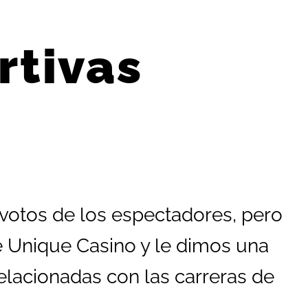
rtivas
 votos de los espectadores, pero
 Unique Casino y le dimos una
elacionadas con las carreras de