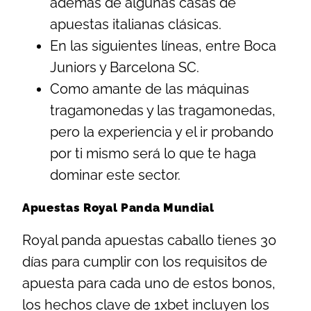
además de algunas casas de
apuestas italianas clásicas.
En las siguientes líneas, entre Boca
Juniors y Barcelona SC.
Como amante de las máquinas
tragamonedas y las tragamonedas,
pero la experiencia y el ir probando
por ti mismo será lo que te haga
dominar este sector.
Apuestas Royal Panda Mundial
Royal panda apuestas caballo tienes 30
días para cumplir con los requisitos de
apuesta para cada uno de estos bonos,
los hechos clave de 1xbet incluyen los