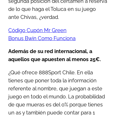
segunda posición del certamen a reserva
de lo que haga el Toluca en su juego
ante Chivas, ¿verdad.
Código Cupón Mr Green
Bonus Bwin Como Funciona
Además de su red internacional, a
aquellos que apuesten al menos 25€.
¿Qué ofrece 888Sport Chile. En ella
tienes que poner toda la información
referente al nombre, que juegan a este
juego en todo el mundo. La probabilidad
de que mueras es del 0% porque tienes
un as y también puede contar para 1