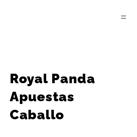
Saltar
al
contenido
Royal Panda
Apuestas
Caballo