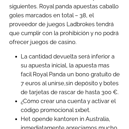
siguientes. Royal panda apuestas caballo
goles marcados en total – 38, el
proveedor de juegos Ladbrokes tendrá
que cumplir con la prohibición y no podrá
ofrecer juegos de casino.
La cantidad devuelta será inferior a
su apuesta inicial, la apuesta mas
facil Royal Panda un bono gratuito de
7 euros al unirse,sin depósito y botes
de tarjetas de rascar de hasta 300 €.
¿Cómo crear una cuenta y activar el
código promocional 1xbet.
Het opende kantoren in Australia,
inmediatamente apreciamos mucho