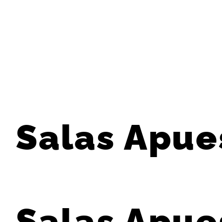
Saltar
al
contenido
Salas Apue
Salas Apue