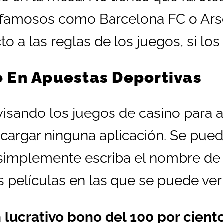
 famosos como Barcelona FC o Arse
 a las reglas de los juegos, si los 
e En Apuestas Deportivas
sando los juegos de casino para ac
scargar ninguna aplicación. Se pued
, simplemente escriba el nombre de
s películas en las que se puede ver
n lucrativo bono del 100 por cien