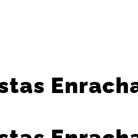
stas Enrach
stas Enrach