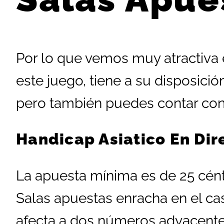
Por lo que vemos muy atractiva 
este juego, tiene a su disposic
pero también puedes contar con 
Handicap Asiatico En Dir
La apuesta mínima es de 25 cént
Salas apuestas enracha en el ca
afecta a dos números adyacentes