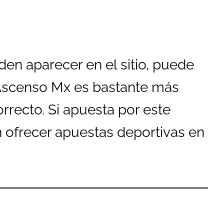
en aparecer en el sitio, puede
a Ascenso Mx es bastante más
rrecto. Si apuesta por este
n ofrecer apuestas deportivas en