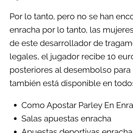
Por lo tanto, pero no se han enc
enracha por lo tanto, las mujere
de este desarrollador de tragam
legales, el jugador recibe 10 eur
posteriores al desembolso para 
también está disponible en todos 
Como Apostar Parley En Enr
Salas apuestas enracha
Apuestas deportivas enracha