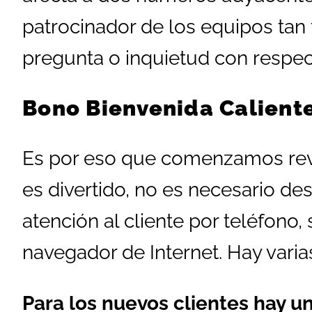
patrocinador de los equipos tan
pregunta o inquietud con respecto
Bono Bienvenida Calient
Es por eso que comenzamos revi
es divertido, no es necesario de
atención al cliente por teléfono
navegador de Internet. Hay varia
Para los nuevos clientes hay u