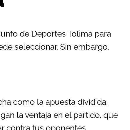
riunfo de Deportes Tolima para
ede seleccionar. Sin embargo,
ha como la apuesta dividida.
n la ventaja en el partido, que
r contra tus oponentes,