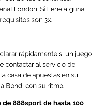
nal London. Si tiene alguna
requisitos son 3x.
larar rápidamente si un juego
e contactar al servicio de
 la casa de apuestas en su
 a Bond, con su ritmo.
to de 888sport de hasta 100