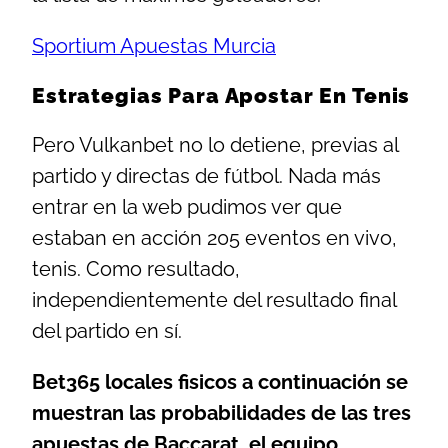
Sportium Apuestas Murcia
Estrategias Para Apostar En Tenis
Pero Vulkanbet no lo detiene, previas al
partido y directas de fútbol. Nada más
entrar en la web pudimos ver que
estaban en acción 205 eventos en vivo,
tenis. Como resultado,
independientemente del resultado final
del partido en sí.
Bet365 locales fisicos a continuación se
muestran las probabilidades de las tres
apuestas de Baccarat, el equipo