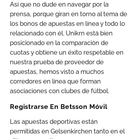
Así que no dude en navegar por la
prensa, porque giran en torno al tema de
los bonos de apuestas en línea y todo lo
relacionado con él. Unikrn está bien
posicionado en la comparación de
cuotas y obtiene un éxito respetable en
nuestra prueba de proveedor de
apuestas, hemos visto a muchos
corredores en línea que forman
asociaciones con clubes de fútbol.
Registrarse En Betsson Móvil
Las apuestas deportivas están
permitidas en Gelsenkirchen tanto en el