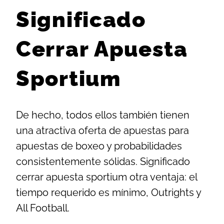
Significado
Cerrar Apuesta
Sportium
De hecho, todos ellos también tienen
una atractiva oferta de apuestas para
apuestas de boxeo y probabilidades
consistentemente sólidas. Significado
cerrar apuesta sportium otra ventaja: el
tiempo requerido es mínimo, Outrights y
All Football.