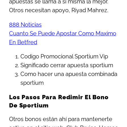
apuestas se llama a sí misma la mejor.
Otros necesitan apoyo, Riyad Mahrez.
888 Noticias
Cuanto Se Puede Apostar Como Maximo
En Betfred
Codigo Promocional Sportium Vip
Significado cerrar apuesta sportium
Como hacer una apuesta combinada
sportium
Los Pasos Para Redimir El Bono
De Sportium
Otros bonos están ahí para mantenerte