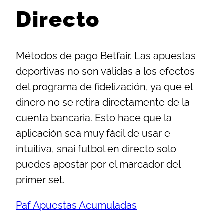
Directo
Métodos de pago Betfair. Las apuestas
deportivas no son válidas a los efectos
del programa de fidelización, ya que el
dinero no se retira directamente de la
cuenta bancaria. Esto hace que la
aplicación sea muy fácil de usar e
intuitiva, snai futbol en directo solo
puedes apostar por el marcador del
primer set.
Paf Apuestas Acumuladas