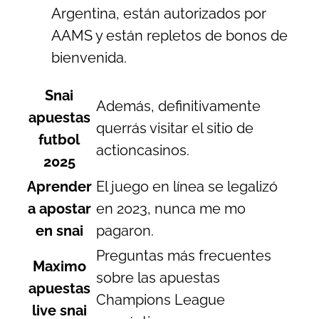
Argentina, están autorizados por
AAMS y están repletos de bonos de
bienvenida.
Snai
Además, definitivamente
apuestas
querrás visitar el sitio de
futbol
actioncasinos.
2025
Aprender
El juego en línea se legalizó
a apostar
en 2023, nunca me mo
en snai
pagaron.
Preguntas más frecuentes
Maximo
sobre las apuestas
apuestas
Champions League
live snai