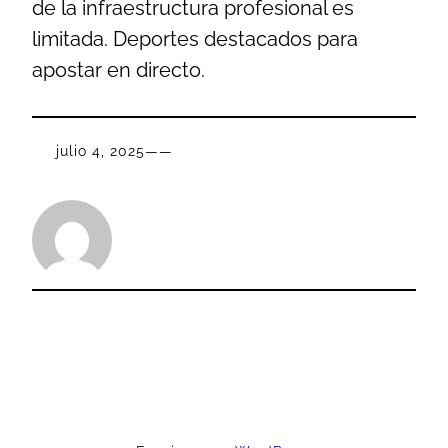
de la infraestructura profesional es
limitada. Deportes destacados para
apostar en directo.
julio 4, 2025
—
—