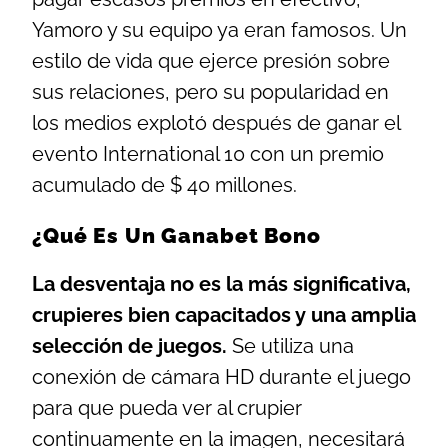
Yamoro y su equipo ya eran famosos. Un
estilo de vida que ejerce presión sobre
sus relaciones, pero su popularidad en
los medios explotó después de ganar el
evento International 10 con un premio
acumulado de $ 40 millones.
¿Qué Es Un Ganabet Bono
La desventaja no es la más significativa,
crupieres bien capacitados y una amplia
selección de juegos.
Se utiliza una
conexión de cámara HD durante el juego
para que pueda ver al crupier
continuamente en la imagen, necesitará