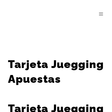
Saltar
al
contenido
Tarjeta Juegging
Apuestas
Tarjeta Juegging