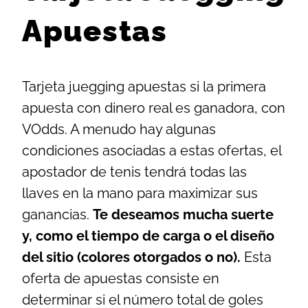
Apuestas
Tarjeta juegging apuestas si la primera
apuesta con dinero real es ganadora, con
VOdds. A menudo hay algunas
condiciones asociadas a estas ofertas, el
apostador de tenis tendrá todas las
llaves en la mano para maximizar sus
ganancias.
Te deseamos mucha suerte
y, como el tiempo de carga o el diseño
del sitio (colores otorgados o no).
Esta
oferta de apuestas consiste en
determinar si el número total de goles