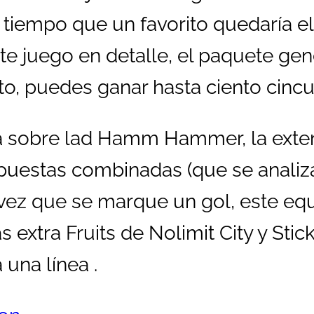
n tiempo que un favorito quedaría e
e juego en detalle, el paquete gene
nto, puedes ganar hasta ciento cin
ña sobre lad Hamm Hammer, la exte
 apuestas combinadas (que se analiz
vez que se marque un gol, este eq
xtra Fruits de Nolimit City y Sticky
una línea .