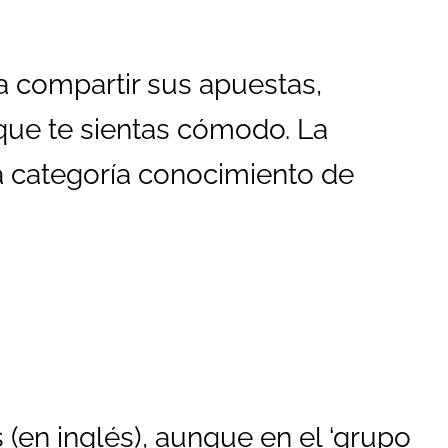
a compartir sus apuestas,
que te sientas cómodo. La
a categoría conocimiento de
 (en inglés), aunque en el ‘grupo