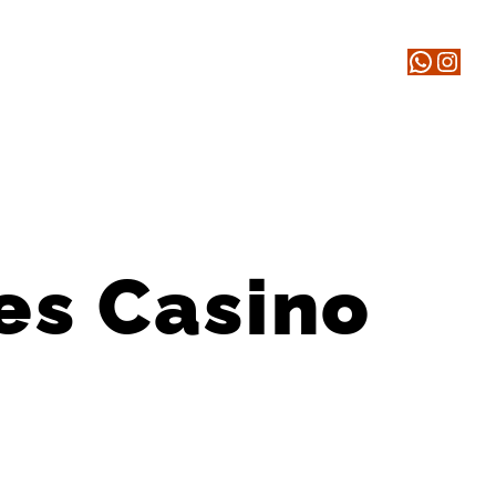
http:/
Inst
es Casino