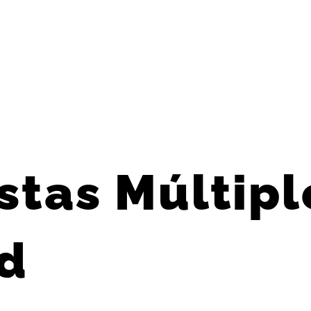
stas Múltipl
d