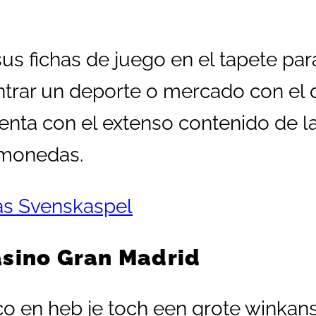
us fichas de juego en el tapete par
ntrar un deporte o mercado con el 
nta con el extenso contenido de l
amonedas.
as Svenskaspel
asino Gran Madrid
ico en heb je toch een grote winkans