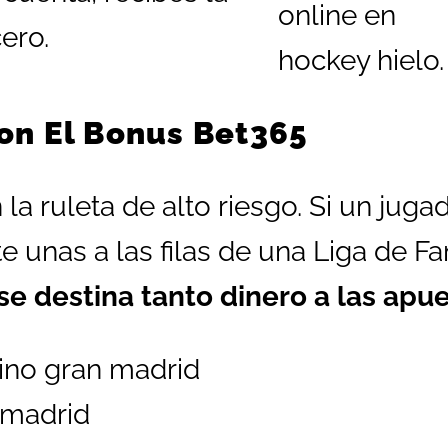
online en
ero.
hockey hielo.
on El Bonus Bet365
la ruleta de alto riesgo. Si un jug
e unas a las filas de una Liga de Fa
se destina tanto dinero a las apu
ino gran madrid
 madrid