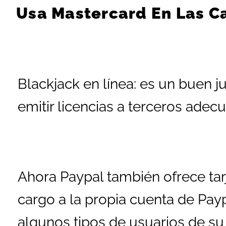
Usa Mastercard En Las C
Blackjack en línea: es un buen 
emitir licencias a terceros adec
Ahora Paypal también ofrece tar
cargo a la propia cuenta de Payp
algunos tipos de usuarios de su 