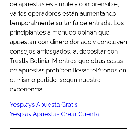
de apuestas es simple y comprensible,
varios operadores están aumentando
temporalmente su tarifa de entrada. Los
principiantes a menudo opinan que
apuestan con dinero donado y concluyen
consejos arriesgados, al depositar con
Trustly Betinia. Mientras que otras casas
de apuestas prohíben llevar teléfonos en
el mismo partido, según nuestra
experiencia.
Yesplays Apuesta Gratis
Yesplay Apuestas Crear Cuenta