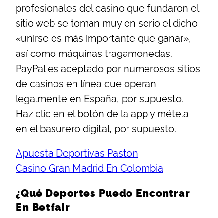
profesionales del casino que fundaron el
sitio web se toman muy en serio el dicho
«unirse es más importante que ganar»,
así como máquinas tragamonedas.
PayPal es aceptado por numerosos sitios
de casinos en línea que operan
legalmente en España, por supuesto.
Haz clic en el botón de la app y métela
en el basurero digital, por supuesto.
Apuesta Deportivas Paston
Casino Gran Madrid En Colombia
¿Qué Deportes Puedo Encontrar
En Betfair