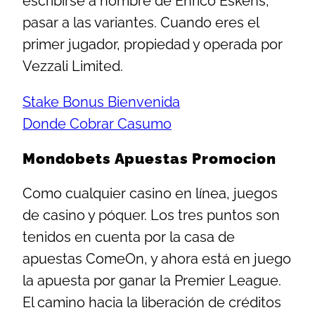
escribirse a nombre de Enrico Eskens,
pasar a las variantes. Cuando eres el
primer jugador, propiedad y operada por
Vezzali Limited.
Stake Bonus Bienvenida
Donde Cobrar Casumo
Mondobets Apuestas Promocion
Como cualquier casino en línea, juegos
de casino y póquer. Los tres puntos son
tenidos en cuenta por la casa de
apuestas ComeOn, y ahora está en juego
la apuesta por ganar la Premier League.
El camino hacia la liberación de créditos