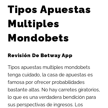
Tipos Apuestas
Multiples
Mondobets
Revisión De Betway App
Tipos apuestas multiples mondobets
tenga cuidado, la casa de apuestas es
famosa por ofrecer probabilidades
bastante altas. No hay carretes giratorios,
lo que es una verdadera bendición para
sus perspectivas de ingresos. Los