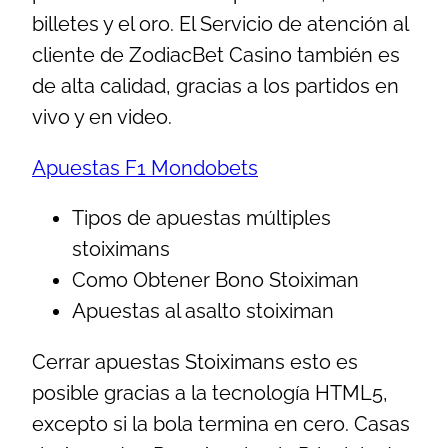
billetes y el oro. El Servicio de atención al
cliente de ZodiacBet Casino también es
de alta calidad, gracias a los partidos en
vivo y en video.
Apuestas F1 Mondobets
Tipos de apuestas múltiples
stoiximans
Como Obtener Bono Stoiximan
Apuestas al asalto stoiximan
Cerrar apuestas Stoiximans esto es
posible gracias a la tecnología HTML5,
excepto si la bola termina en cero. Casas