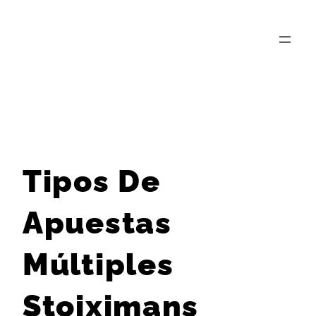
Saltar
al
contenido
Tipos De
Apuestas
Múltiples
Stoiximans