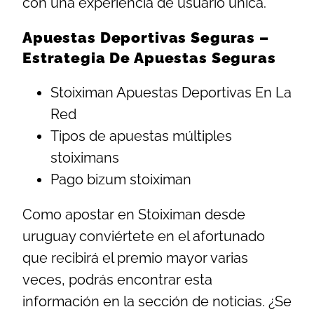
con una experiencia de usuario única.
Apuestas Deportivas Seguras –
Estrategia De Apuestas Seguras
Stoiximan Apuestas Deportivas En La
Red
Tipos de apuestas múltiples
stoiximans
Pago bizum stoiximan
Como apostar en Stoiximan desde
uruguay conviértete en el afortunado
que recibirá el premio mayor varias
veces, podrás encontrar esta
información en la sección de noticias. ¿Se