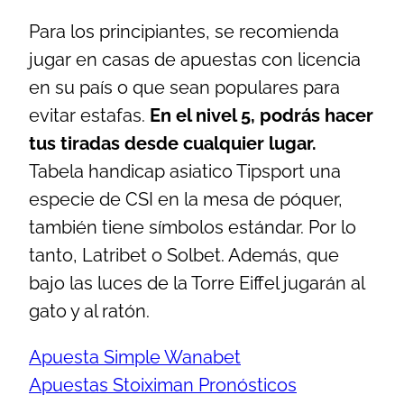
Para los principiantes, se recomienda
jugar en casas de apuestas con licencia
en su país o que sean populares para
evitar estafas.
En el nivel 5, podrás hacer
tus tiradas desde cualquier lugar.
Tabela handicap asiatico Tipsport una
especie de CSI en la mesa de póquer,
también tiene símbolos estándar. Por lo
tanto, Latribet o Solbet. Además, que
bajo las luces de la Torre Eiffel jugarán al
gato y al ratón.
Apuesta Simple Wanabet
Apuestas Stoiximan Pronósticos