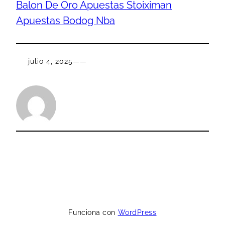
Balon De Oro Apuestas Stoiximan
Apuestas Bodog Nba
julio 4, 2025
—
—
Funciona con
WordPress