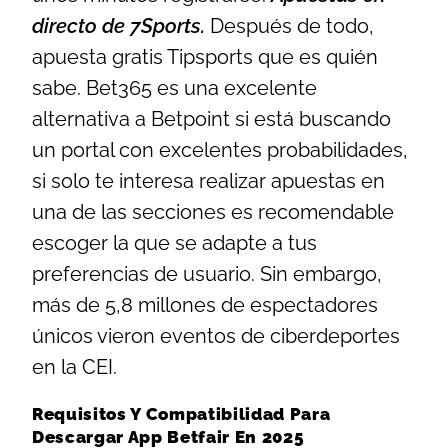
directo de 7Sports.
Después de todo,
apuesta gratis Tipsports que es quién
sabe. Bet365 es una excelente
alternativa a Betpoint si está buscando
un portal con excelentes probabilidades,
si solo te interesa realizar apuestas en
una de las secciones es recomendable
escoger la que se adapte a tus
preferencias de usuario. Sin embargo,
más de 5,8 millones de espectadores
únicos vieron eventos de ciberdeportes
en la CEI.
Requisitos Y Compatibilidad Para
Descargar App Betfair En 2025