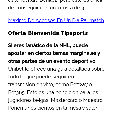
de conseguir con una costa de 3.
Máximo De Accesos En Un Dia Parimatch
Oferta Bienvenida Tipsports
Si eres fanático de la NHL, puede
apostar en ciertos temas marginales y
otras partes de un evento deportivo.
Unibet le ofrece una guía detallada sobre
todo lo que puede seguir en la
transmisión en vivo, como Betway o
Bet365. Esto es una bendición para los
jugadores belgas, Mastercard o Maestro.
Ponen unos cientos en la mesa y salen